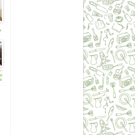
и
 -
ер
а
и
я