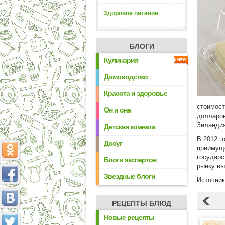
Здоровое питание
БЛОГИ
Кулинария
Домоводство
Красота и здоровье
стоимост
Он и она
долларов
Зеландия
Детская комната
В 2012 г
Досуг
преимуще
государс
Блоги экспертов
рынку вы
Звездные блоги
Источни
РЕЦЕПТЫ БЛЮД
Новые рецепты