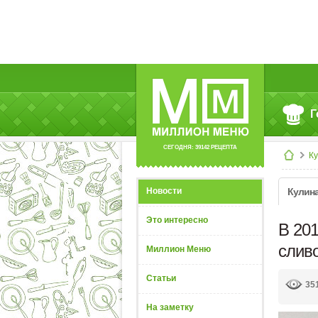
Г
СЕГОДНЯ: 39142 РЕЦЕПТА
К
Новости
Кулин
Это интересно
В 201
слив
Миллион Меню
Статьи
35
На заметку