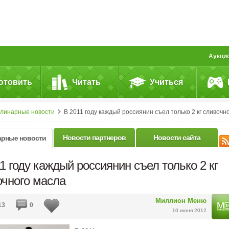
Аукци
отовить
Читать
Учиться
улинарные новости
В 2011 году каждый россиянин съел только 2 кг сливочного масл
Новости партнеров
Новости сайта
арные новости
1 году каждый россиянин съел только 2 кг
очного масла
Миллион Меню
13
0
10 июня 2012