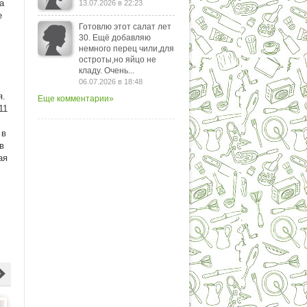
а
13.07.2026 в 22:23
е
Готовлю этот салат лет
30. Ещё добавляю
немного перец чили,для
остроты,но яйцо не
кладу. Очень...
06.07.2026 в 18:48
я.
Еще комментарии»
11
 в
в
ая