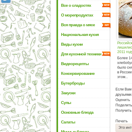
Все о сладостях
О морепродуктах
Вся правда о мясе
Национальная кухня
Российс
Виды кухни
лишились
2011 год
Для кухонной техники
Более 1
хлебобу
Видеорецепты
было сн
в России
Консервирование
этом...
Бутерброды
Если Вам 
Закуски
друзьями
Оценить
Супы
Поделить
Получить
Основные блюда
Печать
Салаты
Это инт
Мучные блюда