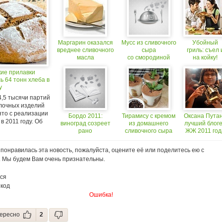
Маргарин оказался
Мусс из сливочного
Убойный
вреднее сливочного
сыра
гриль: съел 
масла
со смородиной
на койку!
кие прилавки
 64 тонн хлеба в
у
4,5 тысячи партий
лочных изделий
ято с реализации
Бордо 2011:
Тирамису с кремом
Оксана Путан
 в 2011 году. Об
виноград созреет
из домашнего
лучший блог
рано
сливочного сыра
ЖЖ 2011 год
в номинаци
«Кулинарна
понравилась эта новость, пожалуйста, оцените её или поделитесь ею с
страничка»
. Мы будем Вам очень признательны.
ся
 код
Ошибка!
ересно
2