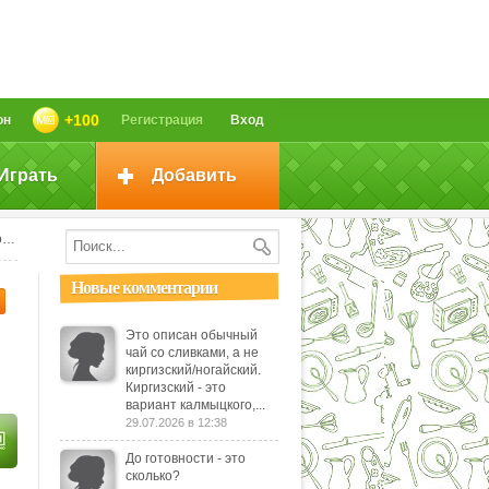
+100
он
Регистрация
Вход
Играть
Добавить
а
Новые комментарии
Это описан обычный
чай со сливками, а не
киргизский/ногайский.
Киргизский - это
вариант калмыцкого,...
29.07.2026 в 12:38
До готовности - это
сколько?