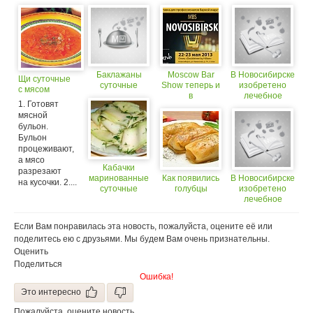
Баклажаны
Moscow Bar
В Новосибирске
Щи суточные
суточные
Show теперь и
изобретено
с мясом
в
лечебное
1. Готовят
Новосибирске!
мороженое
мясной
бульон.
Бульон
процеживают,
а мясо
Кабачки
разрезают
маринованные
Как появились
В Новосибирске
на кусочки. 2....
суточные
голубцы
изобретено
лечебное
мороженое
Если Вам понравилась эта новость, пожалуйста, оцените её или
поделитесь ею с друзьями. Мы будем Вам очень признательны.
Оценить
Поделиться
Ошибка!
Это интересно
Пожалуйста, оцените новость