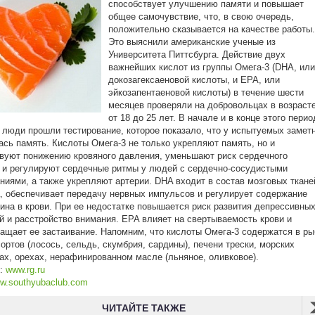
способствует улучшению памяти и повышает
общее самочувствие, что, в свою очередь,
положительно сказывается на качестве работы.
Это выяснили американские ученые из
Университета Питтсбурга. Действие двух
важнейших кислот из группы Омега-3 (DHA, или
докозагексаеновой кислоты, и EPA, или
эйкозапентаеновой кислоты) в течение шести
месяцев проверяли на добровольцах в возраст
от 18 до 25 лет. В начале и в конце этого перио
люди прошли тестирование, которое показало, что у испытуемых замет
сь память. Кислоты Омега-3 не только укрепляют память, но и
вуют понижению кровяного давления, уменьшают риск сердечного
 и регулируют сердечные ритмы у людей с сердечно-сосудистыми
ниями, а также укрепляют артерии. DHA входит в состав мозговых ткане
, обеспечивает передачу нервных импульсов и регулирует содержание
ина в крови. При ее недостатке повышается риск развития депрессивны
й и расстройство внимания. EPA влияет на свертываемость крови и
ащает ее застаивание. Напомним, что кислоты Омега-3 содержатся в ры
ортов (лосось, сельдь, скумбрия, сардины), печени трески, морских
х, орехах, нерафинированном масле (льняное, оливковое).
к:
www.rg.ru
w.southyubaclub.com
ЧИТАЙТЕ ТАКЖЕ