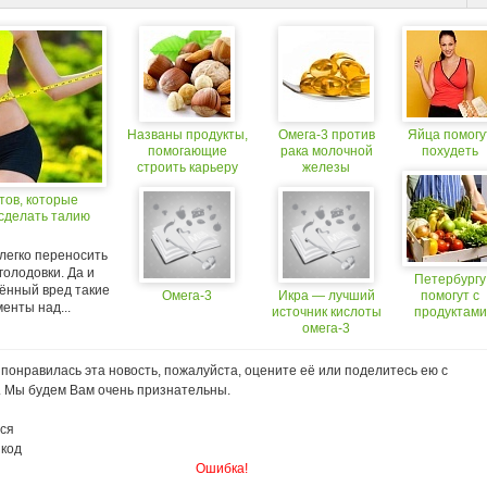
Названы продукты,
Омега-3 против
Яйца помогу
помогающие
рака молочной
похудеть
строить карьеру
железы
тов, которые
 сделать талию
легко переносить
голодовки. Да и
Петербургу
ённый вред такие
Омега-3
Икра — лучший
помогут с
енты над...
источник кислоты
продуктами
омега-3
понравилась эта новость, пожалуйста, оцените её или поделитесь ею с
. Мы будем Вам очень признательны.
ся
 код
Ошибка!