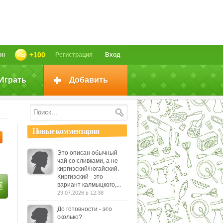
+100
он
Регистрация
Вход
Играть
Добавить
Новые комментарии
Это описан обычный
чай со сливками, а не
киргизский/ногайский.
Киргизский - это
вариант калмыцкого,...
29.07.2026 в 12:38
До готовности - это
сколько?