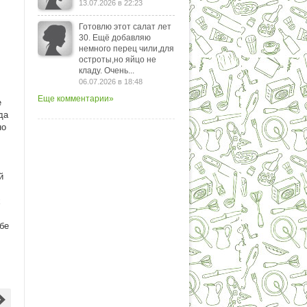
13.07.2026 в 22:23
Готовлю этот салат лет
30. Ещё добавляю
немного перец чили,для
остроты,но яйцо не
кладу. Очень...
06.07.2026 в 18:48
Еще комментарии»
е
да
но
й
х
бе