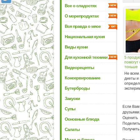
Все о сладостях
О морепродуктах
Вся правда о мясе
Национальная кухня
Виды кухни
Для кухонной техники
5 продук
помогут
тоньше
Видеорецепты
Не всем 
Консервирование
диеты и 
определ
Бутерброды
эксперим
Закуски
Если Вам 
Супы
друзьями
Оценить
Основные блюда
Поделить
Салаты
Получить
Мучные блюда