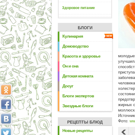
Здоровое питание
БЛОГИ
Кулинария
Домоводство
Красота и здоровье
молодые 
улучшила
Он и она
способст
приступа
Детская комната
заболева
человека
Досуг
холестер
состояни
Блоги экспертов
предотвр
жирных с
Звездные блоги
моллюска
Источни
Фото:
ww
РЕЦЕПТЫ БЛЮД
Новые рецепты