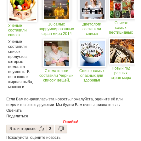
Список
10 самых
Диетологи
Ученые
самых
коррумпированных
составили
составили
пестицидных
стран мира 2014
список
список
овощей и
продуктов,
продуктов,
Ученые
фруктов
которые
которые
составили
помогают
помогают
список
сохранить
поумнеть
продуктов,
фигуру
которые
помогают
Новый год
Стоматологи
Список самых
поумнеть. В
разных
составили ''черный
опасных для
него вошли
стран мира
список'' вещей,
здоровья
жирная рыба,
портящих зубы
продуктов
молоко и...
Если Вам понравилась эта новость, пожалуйста, оцените её или
поделитесь ею с друзьями. Мы будем Вам очень признательны.
Оценить
Поделиться
Ошибка!
Это интересно
2
Пожалуйста, оцените новость