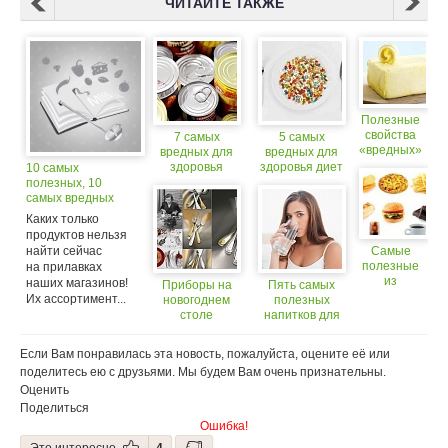
ЧИТАЙТЕ ТАКЖЕ
Полезные
свойства
7 самых
5 самых
«вредных»
вредных для
вредных для
продуктов
здоровья
здоровья диет
10 самых
продуктов
полезных, 10
самых вредных
продуктов
Каких только
продуктов нельзя
найти сейчас
Самые
полезные
на прилавках
из
наших магазинов!
Приборы на
Пять самых
вредных
Их ассортимент...
новогоднем
полезных
продуктов
столе
напитков для
сердца
Если Вам понравилась эта новость, пожалуйста, оцените её или
поделитесь ею с друзьями. Мы будем Вам очень признательны.
Оценить
Поделиться
Ошибка!