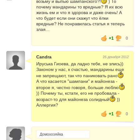
возьму и выпью шампанского?!
) То
почему мандарины то вредные? Я их всю
жизнь ем и что я здорова и даже очень! А
что будет если они скажут что ёлки
вредные? Не понравилась статья я теперь
злая...
+1
0
Candra
26 декабря 2012
Ируська Гиоева, да ладно тебе, не злись))
Законом у нас, к счастью, мандарины еще
не запрещают, так что паниковать рано
А что касается "шампани" и майонеза -
второе я, честно говоря, больше люблю
)) Почему ты, кстати, его не пробовала -
возраст-то для майонеза солидный
))
Аллергия?
+1
0