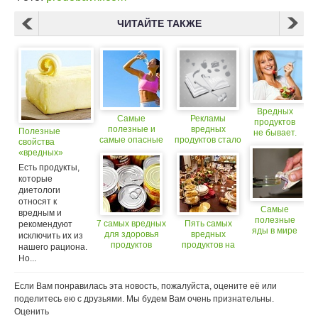
ЧИТАЙТЕ ТАКЖЕ
Вредных
Самые
Рекламы
продуктов
полезные и
вредных
Полезные
не бывает.
самые опасные
продуктов стало
свойства
Просто
напитки для
меньше
«вредных»
необходимо
спортсменов
продуктов
соблюдать
Есть продукты,
меру
которые
диетологи
относят к
Самые
вредным и
полезные
7 самых вредных
Пять самых
рекомендуют
яды в мире
для здоровья
вредных
исключить их из
продуктов
продуктов на
нашего рациона.
новогоднем
Но...
столе. (18+)
Если Вам понравилась эта новость, пожалуйста, оцените её или
поделитесь ею с друзьями. Мы будем Вам очень признательны.
Оценить