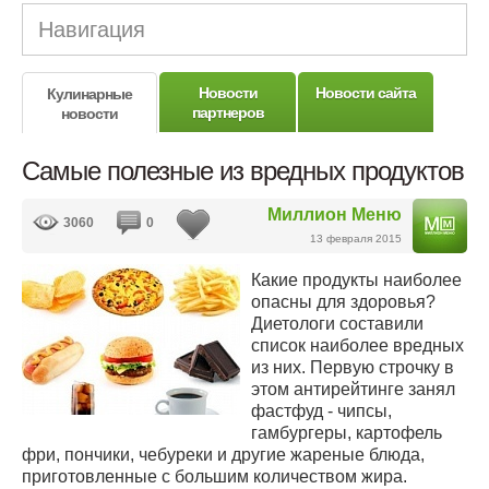
Навигация
Новости
Новости сайта
Кулинарные
партнеров
новости
Самые полезные из вредных продуктов
Миллион Меню
3060
0
13 февраля 2015
Какие продукты наиболее
опасны для здоровья?
Диетологи составили
список наиболее вредных
из них. Первую строчку в
этом антирейтинге занял
фастфуд - чипсы,
гамбургеры, картофель
фри, пончики, чебуреки и другие жареные блюда,
приготовленные с большим количеством жира.