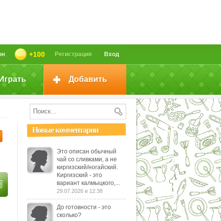
+100
он
Регистрация
Вход
Играть
Добавить
Новые комментарии
Это описан обычный
чай со сливками, а не
киргизский/ногайский.
Киргизский - это
вариант калмыцкого,...
29.07.2026 в 12:38
До готовности - это
сколько?