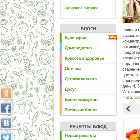
Здоровое питание
БЛОГИ
пришли а
возрасте
Кулинария
концентр
антиокси
Домоводство
предотв
Красота и здоровье
воздейст
сердечно
Он и она
старение
цвета, а
Детская комната
специали
день 4, 
Досуг
Источни
Фото:
ww
Блоги экспертов
Звездные блоги
РЕЦЕПТЫ БЛЮД
Новые рецепты