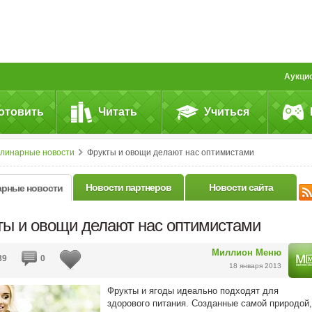
Аукци
отовить
Читать
Учиться
улинарные новости
Фрукты и овощи делают нас оптимистами
Новости партнеров
Новости сайта
арные новости
ты и овощи делают нас оптимистами
Миллион Меню
39
0
18 января 2013
Фрукты и ягоды идеально подходят для
здорового питания. Созданные самой природой,