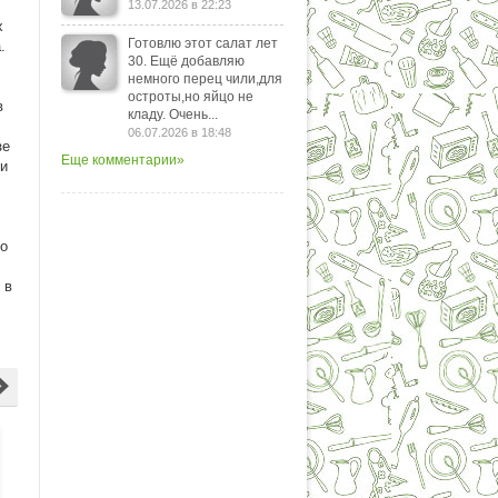
13.07.2026 в 22:23
х
Готовлю этот салат лет
.
30. Ещё добавляю
немного перец чили,для
остроты,но яйцо не
в
кладу. Очень...
06.07.2026 в 18:48
зе
Еще комментарии»
ли
го
 в