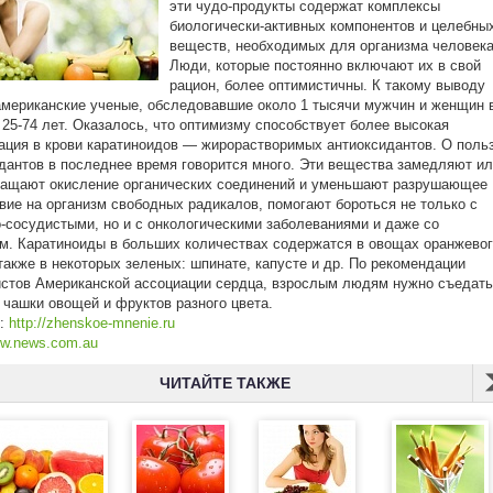
эти чудо-продукты содержат комплексы
биологически-активных компонентов и целебны
веществ, необходимых для организма человека
Люди, которые постоянно включают их в свой
рацион, более оптимистичны. К такому выводу
мериканские ученые, обследовавшие около 1 тысячи мужчин и женщин 
 25-74 лет. Оказалось, что оптимизму способствует более высокая
ация в крови каратиноидов — жирорастворимых антиоксидантов. О поль
дантов в последнее время говорится много. Эти вещества замедляют и
ращают окисление органических соединений и уменьшают разрушающее
вие на организм свободных радикалов, помогают бороться не только с
-сосудистыми, но и с онкологическими заболеваниями и даже со
м. Каратиноиды в больших количествах содержатся в овощах оранжево
 также в некоторых зеленых: шпинате, капусте и др. По рекомендации
стов Американской ассоциации сердца, взрослым людям нужно съедать
5 чашки овощей и фруктов разного цвета.
к:
http://zhenskoe-mnenie.ru
w.news.com.au
ЧИТАЙТЕ ТАКЖЕ