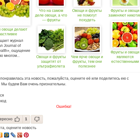
Что на самом
Овощи и фрукты
Фрукты и овощи
деле овощи, а что
не помогут
заменяют никоти
— фрукты
похудеть
и овощи делают
частливее
бщает журнал
n Journal of
ealth», ощущение
Фрукты и овощи
во многом...
Овощи и фрукты
Чем ярче овощи и
являются
защитят от
фрукты, тем они
естественными
ультрафиолета
полезнее
антидепрессанта
понравилась эта новость, пожалуйста, оцените её или поделитесь ею с
. Мы будем Вам очень признательны.
ся
 код
Ошибка!
ересно
1
та, оцените новость