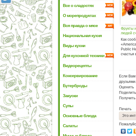
Все о сладостях
О морепродуктах
Вся правда о мясе
Фрукты 
людей с
Национальная кухня
Как соо
«America
Виды кухни
Public H
счастья 
Для кухонной техники
Видеорецепты
Консервирование
Если Вам 
друзьями
Бутерброды
Оценить
Поделить
Закуски
Получить
Супы
Печать
Основные блюда
Это инт
Пожалуйс
Салаты
Мучные блюда