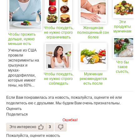
Эти
продукты
Чтобы похудеть,
Женщинам
мужчинам
не нужно строго
полноценный сон
Чтобы прожить
нужно
ограничивать
более
дольше, нужно
включать в
рацион
необходим, чем
меньше есть
меню
мужчинам
постоянно
Ученые из США
провели
эксперименты на
Что бы
грызунах и
такое
мухах-
съесть,
Чтобы похудеть,
Мужчинам
дроздофиллах,
чтобы
не нужно строго
рекомендуется
которые имеют
меньше
соблюдать
есть после
гены, на 60%...
есть?
диету
тренировки, а
женщинам – до
Если Вам понравилась эта новость, пожалуйста, оцените её или
поделитесь ею с друзьями. Мы будем Вам очень признательны.
Оценить
Поделиться
Ошибка!
Это интересно
3
Пожалуйста, оцените новость