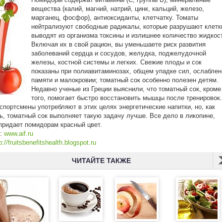
вещества (калий, магний, натрий, цинк, кальций, железо,
марганец, фосфор), антиоксиданты, клетчатку. Томаты
нейтрализуют свободные радикалы, которые разрушают клетк
выводят из организма токсины и излишнее количество жидкос
Включая их в свой рацион, вы уменьшаете риск развития
заболеваний сердца и сосудов, желудка, поджелудочной
железы, костной системы и легких. Свежие плоды и сок
показаны при полиавитаминозах, общем упадке сил, ослаблен
памяти и малокровии; томатный сок особенно полезен детям.
Недавно ученые из Греции выяснили, что томатный сок, кроме
того, помогает быстро восстановить мышцы после тренировок.
спортсмены употребляют в этих целях энергетические напитки, но, как
ь, томатный сок выполняет такую задачу лучше. Все дело в ликопине,
придает помидорам красный цвет.
к:
www.aif.ru
p://fruitsbenefitshealth.blogspot.ru
ЧИТАЙТЕ ТАКЖЕ