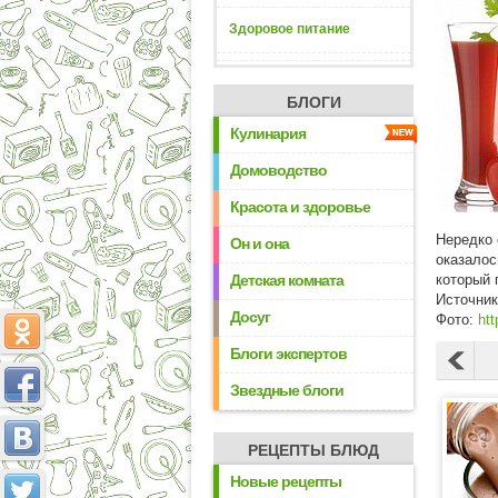
Здоровое питание
БЛОГИ
Кулинария
Домоводство
Красота и здоровье
Нередко 
Он и она
оказалос
Детская комната
который 
Источни
Досуг
Фото:
htt
Блоги экспертов
Звездные блоги
РЕЦЕПТЫ БЛЮД
Новые рецепты