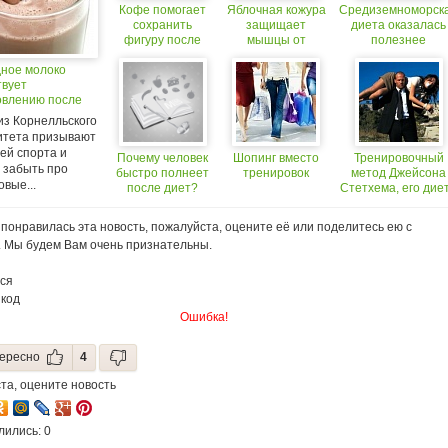
Кофе помогает
Яблочная кожура
Средиземноморск
сохранить
защищает
диета оказалась
фигуру после
мышцы от
полезнее
диеты
старения
тренировок
ное молоко
твует
овлению после
ных тренировок
из Корнелльского
итета призывают
ей спорта и
Почему человек
Шопинг вместо
Тренировочный
 забыть про
быстро полнеет
тренировок
метод Джейсона
вые...
после диет?
Стетхема, его дие
и программа
тренировок
понравилась эта новость, пожалуйста, оцените её или поделитесь ею с
. Мы будем Вам очень признательны.
ся
 код
Ошибка!
ересно
4
та, оцените новость
лились: 0