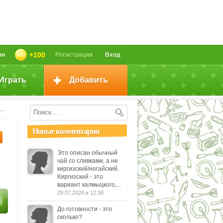
+100
он
Регистрация
Вход
Играть
Добавить
Новые комментарии
Это описан обычный
чай со сливками, а не
киргизский/ногайский.
Киргизский - это
вариант калмыцкого,...
29.07.2026 в 12:38
До готовности - это
сколько?