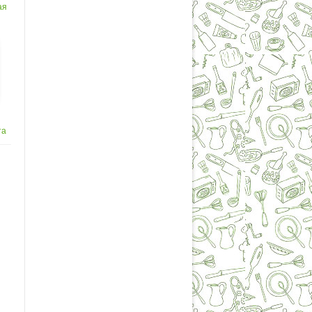
ая
та