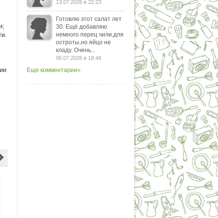
13.07.2026 в 22:23
Готовлю этот салат лет
и;
30. Ещё добавляю
ти.
немного перец чили,для
остроты,но яйцо не
кладу. Очень...
06.07.2026 в 18:48
ии
Еще комментарии»