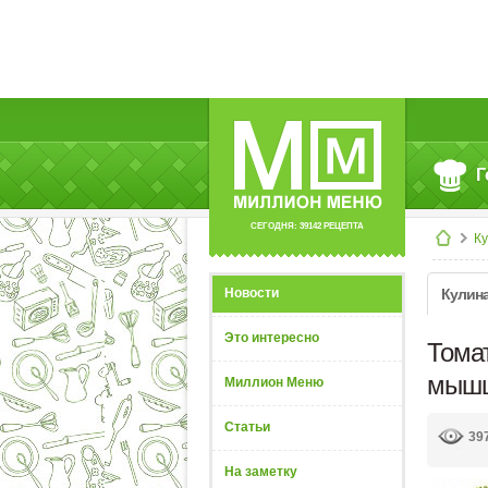
Г
СЕГОДНЯ: 39142 РЕЦЕПТА
К
Новости
Кулин
Это интересно
Тома
мышц
Миллион Меню
Статьи
39
На заметку