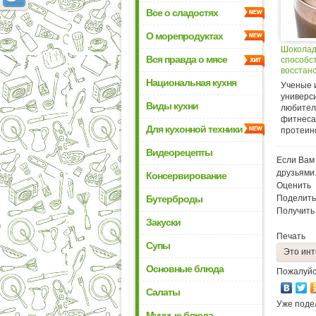
Все о сладостях
О морепродуктах
Шоколад
Вся правда о мясе
способс
восстан
спортив
Национальная кухня
Ученые 
универс
Виды кухни
любител
фитнеса
Для кухонной техники
протеино
Видеорецепты
Если Вам 
друзьями
Консервирование
Оценить
Бутерброды
Поделить
Получить
Закуски
Печать
Супы
Это инт
Основные блюда
Пожалуйс
Салаты
Уже поде
Мучные блюда