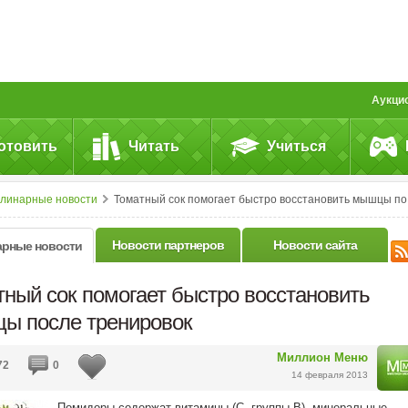
Аукци
отовить
Читать
Учиться
улинарные новости
Томатный сок помогает быстро восстановить мышцы после тренировок
Новости партнеров
Новости сайта
арные новости
тный сок помогает быстро восстановить
ы после тренировок
Миллион Меню
72
0
14 февраля 2013
Помидоры содержат витамины (С, группы В), минеральные