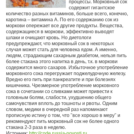
процессы. Морковный сок
содержит гигантское
количество разных витаминов, больше всего, конечно,
каротина – витамина А. По его содержанию сок из
моркови опережает все другие продукты. Вещества,
содержащиеся в моркови, эффективно выводят
шлаки и очищают кровь. Но диетологи
предупреждают, что морковный сок в некоторых
случая может стать для человека ядом. А именно,
людям, страдающим сахарным диабетом, нельзя пить
более стакана этого напитка в день, т.к. в моркови
содержится много сахаров. Избыточное употребление
морковного сока перегружает поджелудочную железу.
Вредно его пить при панкреатите и при болезнях
кишечника. Чрезмерное употребление морковного
сока в сочетании со сливками может привести к
головным болям, слабости, ухудшению общего
самочувствия вплоть до тошноты и рвоты. Одним
словом, медики в очередной раз напоминают
прописную истину о том, что "все хорошо в меру" и
рекомендуют пить морковный сок не более одного
стакана 2-3 раза в неделю.
Источник:
http://code.russia-novosti.ru