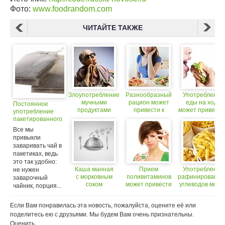
Фото:
www.foodrandom.com
ЧИТАЙТЕ ТАКЖЕ
Злоупотребление
Разнообразный
Употребление
мучными
рацион может
еды на ходу
Постоянное
продуктами
привести к
может привести
употребление
может привести к
ожирению
набору веса
пакетированного
слепоте
чая может
Все мы
привести к
привыкли
проблемам со
заваривать чай в
здоровьем
пакетиках, ведь
это так удобно:
Каша манная
Прием
Употребление
не нужен
с морковным
поливитаминов
рафинированны
заварочный
соком
может привести
углеводов може
чайник, порция...
к раку
привести к
депрессии
Если Вам понравилась эта новость, пожалуйста, оцените её или
поделитесь ею с друзьями. Мы будем Вам очень признательны.
Оценить