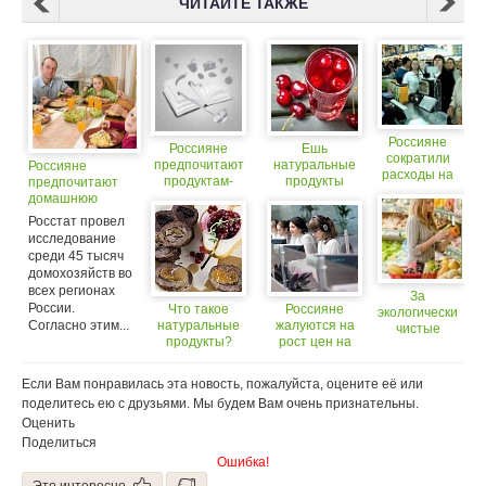
ЧИТАЙТЕ ТАКЖЕ
Россияне
Россияне
Ешь
сократили
предпочитают
натуральные
Россияне
расходы на
продуктам-
продукты
предпочитают
продукты
заменителям
вместо
домашнюю
традиционные
таблеток
пищу
Росстат провел
исследование
среди 45 тысяч
домохозяйств во
всех регионах
За
России.
Что такое
Россияне
экологически
Согласно этим...
натуральные
жалуются на
чистые
продукты?
рост цен на
продукты
продукты
россияне
готовы
Если Вам понравилась эта новость, пожалуйста, оцените её или
платить
поделитесь ею с друзьями. Мы будем Вам очень признательны.
больше
Оценить
Поделиться
Ошибка!