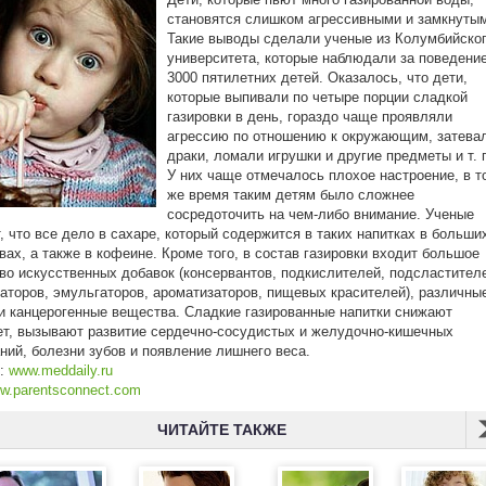
становятся слишком агрессивными и замкнуты
Такие выводы сделали ученые из Колумбийско
университета, которые наблюдали за поведени
3000 пятилетних детей. Оказалось, что дети,
которые выпивали по четыре порции сладкой
газировки в день, гораздо чаще проявляли
агрессию по отношению к окружающим, затева
драки, ломали игрушки и другие предметы и т. 
У них чаще отмечалось плохое настроение, в т
же время таким детям было сложнее
сосредоточить на чем-либо внимание. Ученые
, что все дело в сахаре, который содержится в таких напитках в больши
вах, а также в кофеине. Кроме того, в состав газировки входит большое
во искусственных добавок (консервантов, подкислителей, подсластител
аторов, эмульгаторов, ароматизаторов, пищевых красителей), различны
и канцерогенные вещества. Сладкие газированные напитки снижают
т, вызывают развитие сердечно-сосудистых и желудочно-кишечных
ний, болезни зубов и появление лишнего веса.
к:
www.meddaily.ru
w.parentsconnect.com
ЧИТАЙТЕ ТАКЖЕ