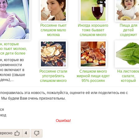
Россияне пьют
Иногда хорошего
Пища для
слишком мало
тоже бывает
детей
молока
слишком много
содержит
слишком мно
н, которые
соли
о пьют молоко,
ся дети более
 роста
н, которые во
еременности
но включают в
Россияне стали
Слишком много
На листово
молоко (свыше
употреблять
жирной пищи едят
салате,
день),...
слишком много
95% россиян
который
калорий
продают в
магазинах,
понравилась эта новость, пожалуйста, оцените её или поделитесь ею с
слишком мно
. Мы будем Вам очень признательны.
бактерий
ся
 код
Ошибка!
ересно
4