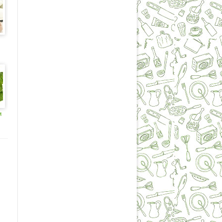
го
м
го