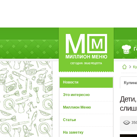
Г
СЕГОДНЯ: 39142 РЕЦЕПТА
К
Новости
Кулин
Это интересно
Дети,
слиш
Миллион Меню
Статьи
35
На заметку