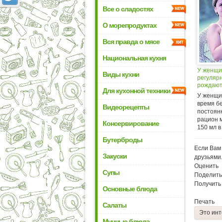
Все о сладостях
О морепродуктах
Вся правда о мясе
Национальная кухня
У женщи
Виды кухни
регулярн
рождают
Для кухонной техники
высокого
У женщи
время б
Видеорецепты
постоян
рацион 
Консервирование
150 мл в 
Бутерброды
Если Вам 
Закуски
друзьями
Оценить
Супы
Поделить
Получить
Основные блюда
Печать
Салаты
Это инт
Мучные блюда