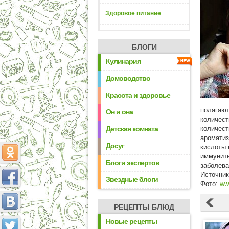
Здоровое питание
БЛОГИ
Кулинария
Домоводство
Красота и здоровье
полагают
Он и она
количест
Детская комната
количест
ароматиз
Досуг
кислоты 
иммуните
Блоги экспертов
заболева
Источни
Звездные блоги
Фото:
ww
РЕЦЕПТЫ БЛЮД
Новые рецепты