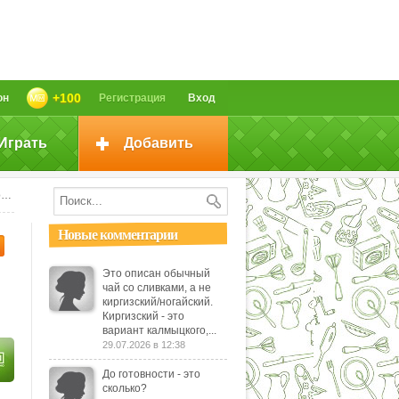
+100
он
Регистрация
Вход
Играть
Добавить
и
Новые комментарии
Это описан обычный
чай со сливками, а не
киргизский/ногайский.
Киргизский - это
вариант калмыцкого,...
29.07.2026 в 12:38
До готовности - это
сколько?