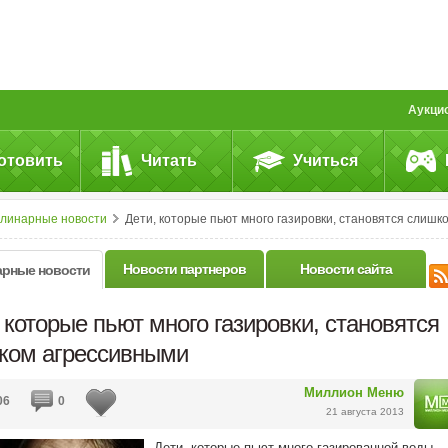
Аукци
отовить
Читать
Учиться
улинарные новости
Дети, которые пьют много газировки, становятся слишком агрессивным
Новости партнеров
Новости сайта
арные новости
 которые пьют много газировки, становятся
ком агрессивными
Миллион Меню
06
0
21 августа 2013
Дети, которые пьют много газированной воды,