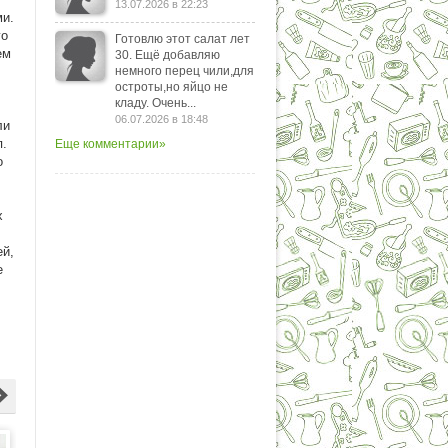
13.07.2026 в 22:23
ми.
го
Готовлю этот салат лет
ем
30. Ещё добавляю
немного перец чили,для
остроты,но яйцо не
кладу. Очень...
06.07.2026 в 18:48
ли
п.
Еще комментарии»
о
х
ей,
е