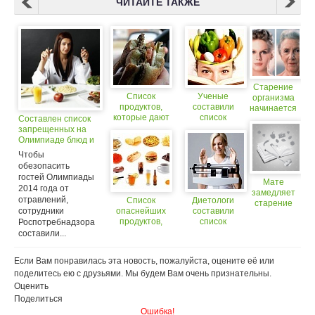
ЧИТАЙТЕ ТАКЖЕ
Старение
Список
Ученые
организма
продуктов,
составили
начинается
которые дают
список
Составлен список
в 39 лет
положительный
продуктов,
запрещенных на
алкотест
которые
Олимпиаде блюд и
помогают
продуктов
Чтобы
поумнеть
обезопасить
гостей Олимпиады
Мате
2014 года от
замедляет
отравлений,
Список
Диетологи
старение
сотрудники
опаснейших
составили
организма
продуктов,
список
Роспотребнадзора
которые мы
продуктов,
составили...
употребляем
которые
ежедневно
помогают
Если Вам понравилась эта новость, пожалуйста, оцените её или
сохранить
поделитесь ею с друзьями. Мы будем Вам очень признательны.
фигуру
Оценить
Поделиться
Ошибка!