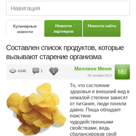
Навигация
Новости
Новости сайта
Кулинарные
партнеров
новости
Составлен список продуктов, которые
вызывают старение организма
Миллион Меню
4348
1
1
02 октября 2013
То, что состояние
здоровья и внешний вид в
немалой степени зависят
от питания, люди поняли
давно. Пища обладает
поистине
чудодейственными
свойствами, ведь
сбалансировав свой