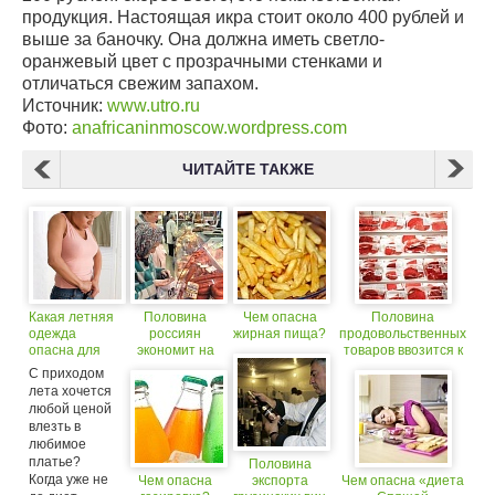
продукция. Настоящая икра стоит около 400 рублей и
выше за баночку. Она должна иметь светло-
оранжевый цвет с прозрачными стенками и
отличаться свежим запахом.
Источник:
www.utro.ru
Фото:
anafricaninmoscow.wordpress.com
ЧИТАЙТЕ ТАКЖЕ
Какая летняя
Половина
Чем опасна
Половина
одежда
россиян
жирная пища?
продовольственных
опасна для
экономит на
товаров ввозится к
здоровья?
продуктах
нам из-за рубежа
С приходом
лета хочется
любой ценой
влезть в
любимое
платье?
Половина
Когда уже не
Чем опасна
экспорта
Чем опасна «диета