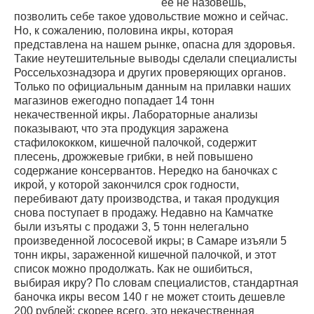
ее не назовешь,
позволить себе такое удовольствие можно и сейчас.
Но, к сожалению, половина икры, которая
представлена на нашем рынке, опасна для здоровья.
Такие неутешительные выводы сделали специалисты
Россельхознадзора и других проверяющих органов.
Только по официальным данным на прилавки наших
магазинов ежегодно попадает 14 тонн
некачественной икры. Лабораторные анализы
показывают, что эта продукция заражена
стафилококком, кишечной палочкой, содержит
плесень, дрожжевые грибки, в ней повышено
содержание консервантов. Нередко на баночках с
икрой, у которой закончился срок годности,
перебивают дату производства, и такая продукция
снова поступает в продажу. Недавно на Камчатке
были изъяты с продажи 3, 5 тонн нелегально
произведенной лососевой икры; в Самаре изъяли 5
тонн икры, зараженной кишечной палочкой, и этот
список можно продолжать. Как не ошибиться,
выбирая икру? По словам специалистов, стандартная
баночка икры весом 140 г не может стоить дешевле
200 рублей: скорее всего, это некачественная