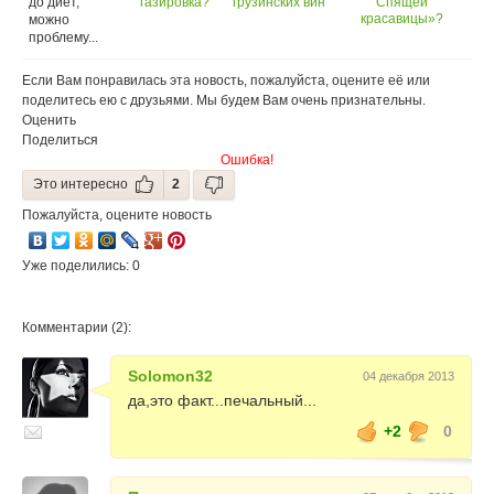
до диет,
газировка?
грузинских вин
Спящей
приходится на
красавицы»?
можно
Россию (18+)
проблему...
Если Вам понравилась эта новость, пожалуйста, оцените её или
поделитесь ею с друзьями. Мы будем Вам очень признательны.
Оценить
Поделиться
Ошибка!
Это интересно
2
Пожалуйста, оцените новость
Уже поделились: 0
Комментарии (2):
Solomon32
04 декабря 2013
да,это факт...печальный...
+2
0