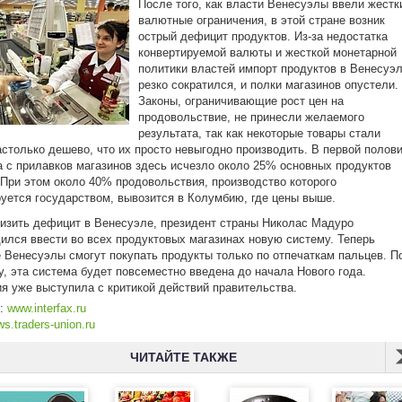
После того, как власти Венесуэлы ввели жестк
валютные ограничения, в этой стране возник
острый дефицит продуктов. Из-за недостатка
конвертируемой валюты и жесткой монетарной
политики властей импорт продуктов в Венесуэ
резко сократился, и полки магазинов опустели.
Законы, ограничивающие рост цен на
продовольствие, не принесли желаемого
результата, так как некоторые товары стали
астолько дешево, что их просто невыгодно производить. В первой полов
а с прилавков магазинов здесь исчезло около 25% основных продуктов
 При этом около 40% продовольствия, производство которого
уется государством, вывозится в Колумбию, где цены выше.
изить дефицит в Венесуэле, президент страны Николас Мадуро
ился ввести во всех продуктовых магазинах новую систему. Теперь
 Венесуэлы смогут покупать продукты только по отпечаткам пальцев. П
, эта система будет повсеместно введена до начала Нового года.
я уже выступила с критикой действий правительства.
к:
www.interfax.ru
s.traders-union.ru
ЧИТАЙТЕ ТАКЖЕ