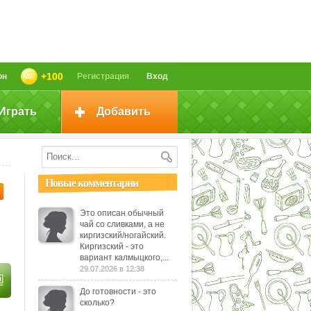
+100
он
Регистрация
Вход
Играть
Добавить
Новые комментарии
Это описан обычный
чай со сливками, а не
киргизский/ногайский.
Киргизский - это
вариант калмыцкого,...
29.07.2026 в 12:38
До готовности - это
сколько?