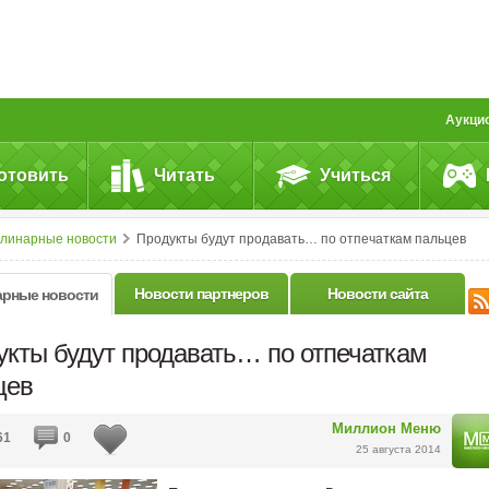
Аукци
отовить
Читать
Учиться
улинарные новости
Продукты будут продавать… по отпечаткам пальцев
Новости партнеров
Новости сайта
арные новости
укты будут продавать… по отпечаткам
цев
Миллион Меню
61
0
25 августа 2014