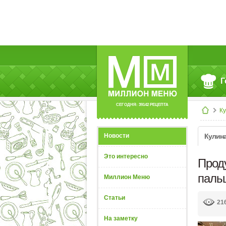
Г
СЕГОДНЯ: 39142 РЕЦЕПТА
К
Новости
Кулин
Это интересно
Прод
паль
Миллион Меню
Статьи
21
На заметку