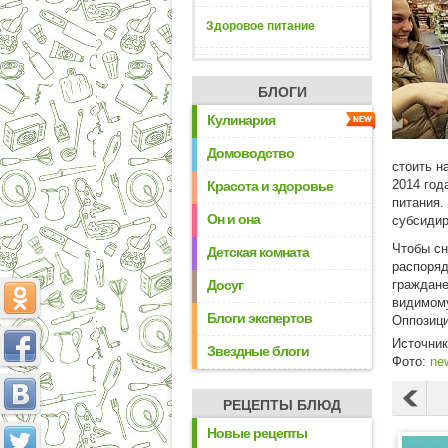
Здоровое питание
БЛОГИ
Кулинария
Домоводство
стоить н
2014 год
Красота и здоровье
питания.
Он и она
субсидир
Чтобы сн
Детская комната
распоряд
Досуг
граждане
видимому
Блоги экспертов
Оппозици
Источни
Звездные блоги
Фото:
new
РЕЦЕПТЫ БЛЮД
Новые рецепты