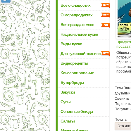
Все о сладостях
О морепродуктах
Вся правда о мясе
Национальная кухня
Продукт
Виды кухни
продава
Обществ
Для кухонной техники
потреби
обратило
Видеорецепты
правите
просьбой
Консервирование
Бутерброды
Если Вам 
Закуски
друзьями
Оценить
Супы
Поделить
Получить
Основные блюда
Печать
Салаты
Это инт
Мучные блюда