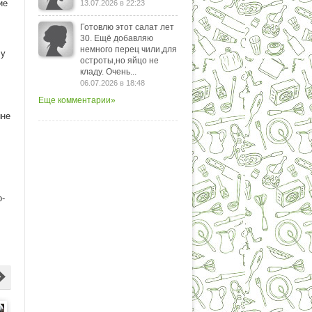
ие
13.07.2026 в 22:23
Готовлю этот салат лет
30. Ещё добавляю
немного перец чили,для
лу
остроты,но яйцо не
кладу. Очень...
06.07.2026 в 18:48
Еще комментарии»
ине
о-