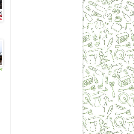
+)
ут
ую