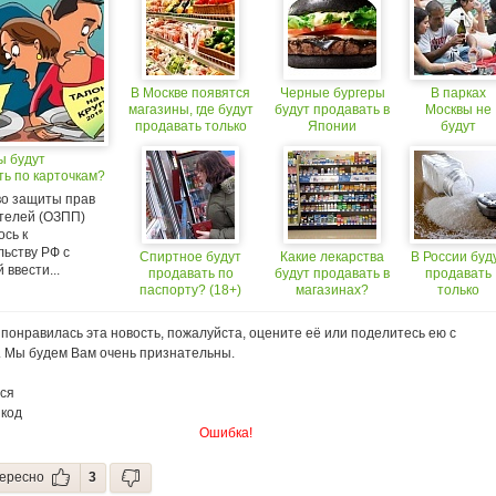
В Москве появятся
Черные бургеры
В парках
магазины, где будут
будут продавать в
Москвы не
продавать только
Японии
будут
отечественные
продавать
ы будут
продукты
спиртное (18
ть по карточкам?
о защиты прав
телей (ОЗПП)
сь к
льству РФ с
Спиртное будут
Какие лекарства
В России буд
 ввести...
продавать по
будут продавать в
продавать
паспорту? (18+)
магазинах?
только
йодированн
соль
понравилась эта новость, пожалуйста, оцените её или поделитесь ею с
. Мы будем Вам очень признательны.
ся
 код
Ошибка!
ересно
3