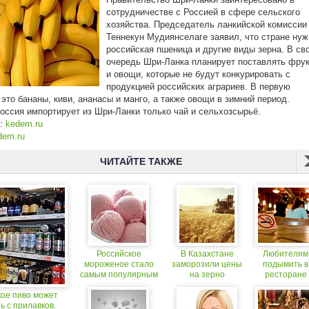
сотрудничестве с Россией в сфере сельского
хозяйства. Председатель ланкийской комиссии
Теннекун Мудиянселаге заявил, что стране нуж
российская пшеница и другие виды зерна. В св
очередь Шри-Ланка планирует поставлять фру
и овощи, которые не будут конкурировать с
продукцией российских аграриев. В первую
 это бананы, киви, ананасы и манго, а также овощи в зимний период.
оссия импортирует из Шри-Ланки только чай и сельхозсырьё.
к:
kedem.ru
dem.ru
ЧИТАЙТЕ ТАКЖЕ
Российское
В Казахстане
Любителям
мороженое стало
заморозили цены
подымить в
самым популярным
на зерно
ресторане
во время
придется
кое пиво может
Китайского Нового
менять
ь с прилавков.
года
привычки