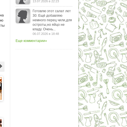
13.07.2026 в 22:23
Готовлю этот салат лет
на
30. Ещё добавляю
ою
немного перец чили,для
остроты,но яйцо не
кты
кладу. Очень...
06.07.2026 в 18:48
Еще комментарии»