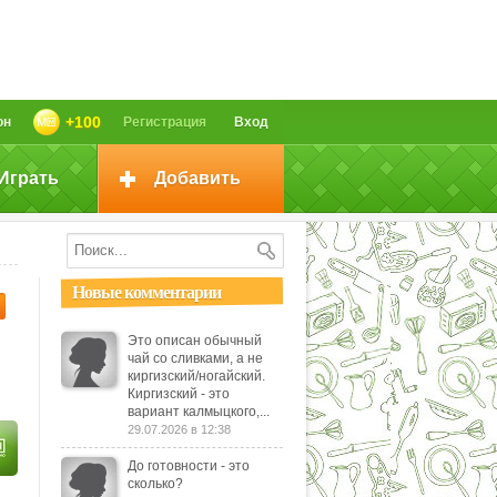
+100
он
Регистрация
Вход
Играть
Добавить
Новые комментарии
Это описан обычный
чай со сливками, а не
киргизский/ногайский.
Киргизский - это
вариант калмыцкого,...
29.07.2026 в 12:38
До готовности - это
сколько?