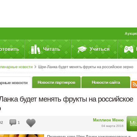
Аукци
отовить
Читать
Учиться
улинарные новости
Шри-Ланка будет менять фрукты на российское зерно
Новости партнеров
Новости сайта
арные новости
Ланка будет менять фрукты на российское
о
Миллион Меню
02
1
04 марта 2016
Правительство Шри-Ланки заинтересовано в