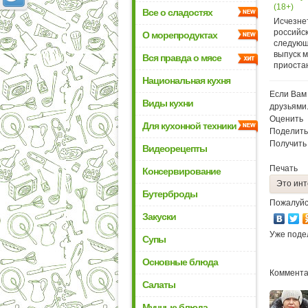
(18+)
Все о сладостях
Исчезнет
российск
О морепродуктах
следующ
выпуск 
Вся правда о мясе
приостан
Национальная кухня
Если Вам 
Виды кухни
друзьями
Оценить
Для кухонной техники
Поделить
Получить
Видеорецепты
Печать
Консервирование
Это инт
Бутерброды
Пожалуйс
Закуски
Уже поде
Супы
Основные блюда
Комментар
Салаты
Мучные блюда