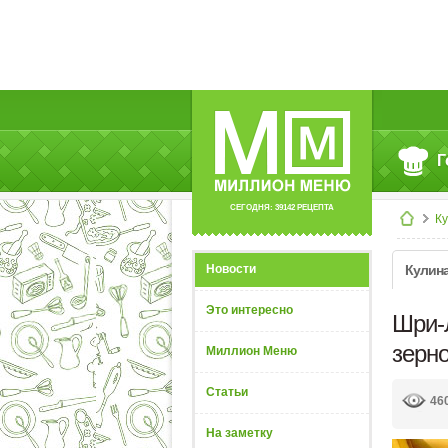
Г
СЕГОДНЯ: 39142 РЕЦЕПТА
К
Новости
Кулин
Это интересно
Шри-
зерн
Миллион Меню
Статьи
46
На заметку