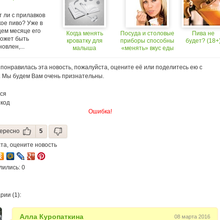
 ли с прилавков
ое пиво? Уже в
ем месяце его
Когда менять
Посуда и столовые
Пива не
может быть
кроватку для
приборы способны
будет? (18+
овлен,...
малыша
«менять» вкус еды
понравилась эта новость, пожалуйста, оцените её или поделитесь ею с
. Мы будем Вам очень признательны.
ся
 код
Ошибка!
ересно
5
та, оцените новость
лились: 0
ии (1):
Алла Куропаткина
08 марта 2016