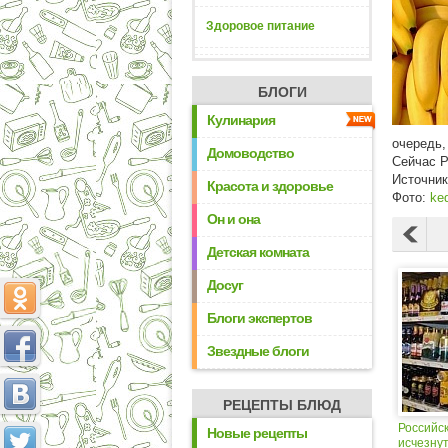
Здоровое питание
БЛОГИ
Кулинария
очередь,
Домоводство
Сейчас Р
Источни
Красота и здоровье
Фото:
ke
Он и она
Детская комната
Досуг
Блоги экспертов
Звездные блоги
РЕЦЕПТЫ БЛЮД
Российс
Новые рецепты
исчезнут