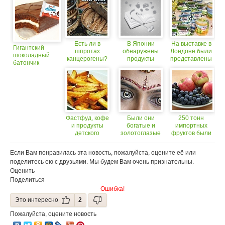
Есть ли в
В Японии
На выставке в
Гигантский
шпротах
обнаружены
Лондоне были
шоколадный
канцерогены?
продукты
представлены
батончик
Итоги
с высоким
российские
Kinder Delice
экспертизы
уровнем
продукты
радиации
Фастфуд, кофе
Были они
250 тонн
и продукты
богатые и
импортных
детского
золотоглазые
фруктов были
питания могут
забракованы
содержать
на границе
Если Вам понравилась эта новость, пожалуйста, оцените её или
канцерогены
поделитесь ею с друзьями. Мы будем Вам очень признательны.
Оценить
Поделиться
Ошибка!
Это интересно
2
Пожалуйста, оцените новость