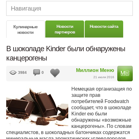
Навигация
Новости
Новости сайта
Кулинарные
партнеров
новости
В шоколаде Kinder были обнаружены
канцерогены
Миллион Меню
3984
0
21 июля 2016
Немецкая организация по
защите прав
потребителей Foodwatch
сообщает, что в шоколаде
Kinder ею были
обнаружены «возможные
канцерогены». По словам
специалистов, в шоколадных батончиках содержатся
минеральные масла ароматических углеводородов