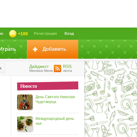
+100
он
Регистрация
Вход
Играть
Добавить
Дайджест
RSS
к
Миллион Меню
лента
Новости
День Святого Николая
Чудотворца
Международный день
чая