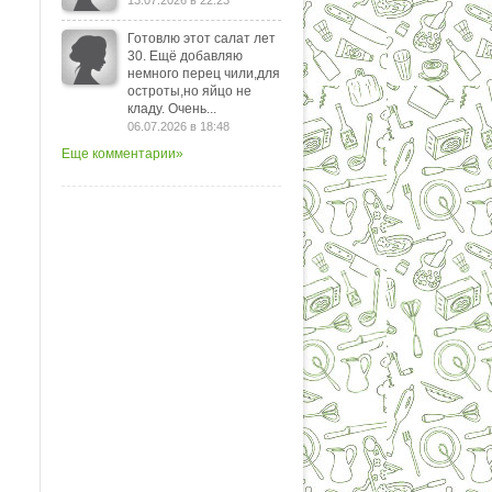
13.07.2026 в 22:23
Готовлю этот салат лет
30. Ещё добавляю
немного перец чили,для
остроты,но яйцо не
кладу. Очень...
06.07.2026 в 18:48
Еще комментарии»