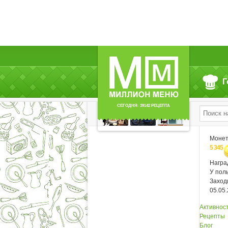
Читают (12)
Г
СЕГОДНЯ: 39142 РЕЦЕПТА
Моне
5 345
Нагр
У пол
Заход
05.05
Активнос
Рецепты
Блог