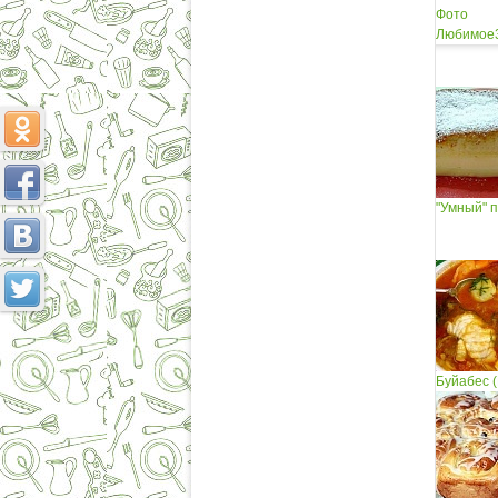
Фото
Любимое
"Умный" 
Буйабес (