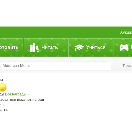
Аукци
отовить
Читать
Учиться
Поис
ты
ады
Все награды »
ьзователя пока нет наград
ила
.2014
ть