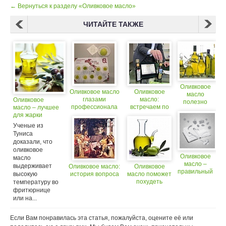
← Вернуться к разделу «Оливковое масло»
ЧИТАЙТЕ ТАКЖЕ
Оливковое
Оливковое масло
Оливковое
масло
глазами
масло:
Оливковое
полезно
профессионала
встречаем по
масло – лучшее
для костей
одежке
для жарки
Ученые из
Туниса
доказали, что
оливковое
Оливковое
масло
масло –
выдерживает
Оливковое масло:
Оливковое
правильный
высокую
история вопроса
масло поможет
выбор
похудеть
температуру во
фритюрнице
или на...
Если Вам понравилась эта статья, пожалуйста, оцените её или