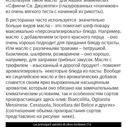
используем такое масло для наших знаменитых
«Сфинчи Св. Джузеппе» (глазурованных «пончиков»
из очень мягкого теста с начинкой из рикотты).
В ресторанах часто используется значительно
больше видов масла – это помогает шеф-повару
максимально «персонализировать» блюдо. Например,
масло с добавлением острого красного перца - оно
очень хорошо подходит для придания блюду остроты.
Или масло с различными травами – петрушкой,
базиликом, шалфеем, розмарином – оно хорошо,
например, для заправки грибных закусок. Масло с
трюфелем - изысканный и дорогой продукт! - поможет
ароматизировать некоторые блюда из пасты. Вообще
же сицилийское масло и без ароматических добавок
славится своим ярко выраженным насыщенным
ароматом, которым оно обязано как замечательными
климатическим условиям, так и особенностям сортов
произрастающих здесь олив: Biancolilla, Ogliarola
Messinese, Cerasuola, Nocellara del Belice и других»
(соотношение объема произрастания сортов
представлено на рисунке ниже).