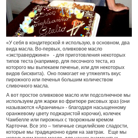
«У себя в кондитерской я использую, в основном, два
вида масла. Во-первых, оливковое масло
«экстраверджине» - для приготовления некоторых
типов теста (например, для песочного теста, из
которого мы выпекаем печенье, или для некоторых
видов бисквита). Оно помогает не утяжелять вкус
пирожного или печенья большим количеством
сливочного масла.
А вот простое оливковое масло или подсолнечное мы
используем для жарки во фритюре рисовых зраз (они
называются «Аранчины» - благодаря насыщенному
оранжевому цвету поджаристой корочки), колечек
Чамбелле или пирожных с творожным кремом
Карточчи. Все это – типичные сицилийские сладости,
которые мы традиционно едим на завтрак. Еще мы