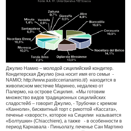
Джулио Намио – молодой сицилийский кондитер.
Кондитерская Джулио (она носит имя его семьи -
NAMIO; http://www.pasticcerianamio.it/) находится в
живописном местечке Маринео, недалеко от
Палермо, на острове Сицилия. «Мы готовим
множество видов традиционных сицилийских
сладостейб – говорит Джулио, - Трубочки с кремом
«Канноли», бисквитный торт с рикоттой «Кассата»,
печенье «хворост», которое на Сицилии называется
«Болтушки» (Chiacchiere), а также - в особенности в
период Карнавала - Пиньолату, печенье Сан Мартино