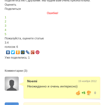
поделитесь ею с друзьями. Мы будем Вам очень признательны.
Оценить
Поделиться
Ошибка!
1
2
3
4
5
Пожалуйста, оцените статью
3.4
голосов: 6
Уже поделились: 1
Комментарии (3):
Noemi
19 ноября 2012
Неожиданно и очень интересно)
+5
0