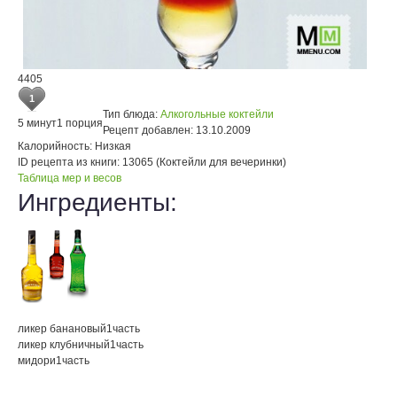
4405
1
Тип блюда:
Алкогольные коктейли
5 минут
1 порция
Рецепт добавлен:
13.10.2009
Калорийность:
Низкая
ID рецепта из книги:
13065 (Коктейли для вечеринки)
Таблица мер и весов
Ингредиенты:
ликер банановый
1
часть
ликер клубничный
1
часть
мидори
1
часть