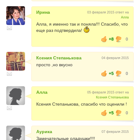
Ирина
03 февраля 2015 ответ на
Алла
Алла, я именно так и поняла!!! Спасибо, что
еще раз подтвердила!
+8
0
Ксения Степанькова
04 февраля 2015
просто ,но вкусно
+5
0
Алла
05 февраля 2015 ответ на
Ксения Степанькова
Ксения Степанькова, спасибо что оценили !
+5
0
Аурика
07 февраля 2015
Замечательные оладушки!!!!