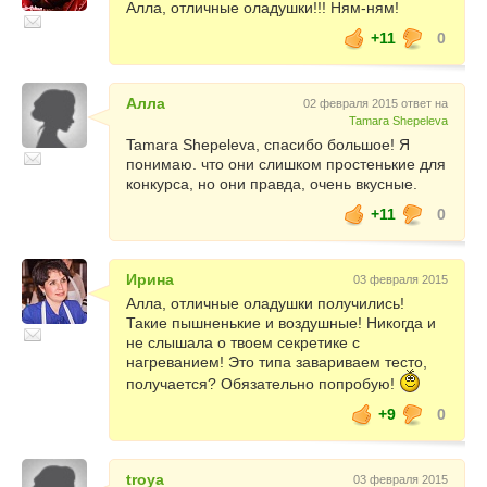
Алла, отличные оладушки!!! Ням-ням!
+11
0
Алла
02 февраля 2015 ответ на
Tamara Shepeleva
Tamara Shepeleva, спасибо большое! Я
понимаю. что они слишком простенькие для
конкурса, но они правда, очень вкусные.
+11
0
Ирина
03 февраля 2015
Алла, отличные оладушки получились!
Такие пышненькие и воздушные! Никогда и
не слышала о твоем секретике с
нагреванием! Это типа завариваем тесто,
получается? Обязательно попробую!
+9
0
troya
03 февраля 2015