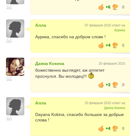
+6
0
Алла
07 февраля 2015 ответ на
Аурика
Аурика, спасибо на добром слове !
+4
0
Даяна Кокина
20 февраля 2015
божественно выглядят, аж аппетит
проснулся. Вы молодец!!!
+3
0
Алла
20 февраля 2015 ответ на
Даяна Кокина
Dayana Kokina, спасибо большое за добрые
слова !
+4
0