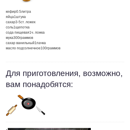
кефир
0.5
литра
яйца
1
штука
сахар
3-5
ст. ложек
соль
1
щепотка
сода пищевая
1
ч. ложка
мука
300
граммов
сахар ванильный
1
пачка
масло подсолнечное
100
граммов
Для приготовления, возможно,
вам понадобятся: