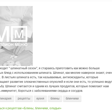
ходит " шпинатный сезон", я стараюсь приготовить как можно больше
ых блюд с использованием шпината. Шпинат, как многие наверное знают, оче
. В листьях шпината есть, так называемые, антиоксиданты, которые
щают развитие злокачественных опухолей и если они есть, то успешно ведут
бу. Шпинат считается и одним из лучших продуктов, которые помогают нам
 иммунитет, бороться с заболеваниями сердца и сосудов.
линария
рецепты
кухня
блины
блинчики
ься к рецептам «Блины, блинчики, оладьи»