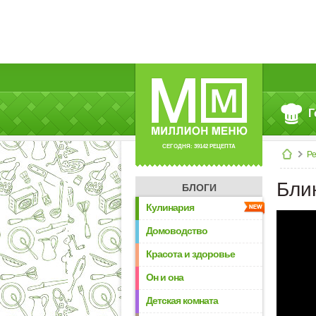
Г
СЕГОДНЯ: 39142 РЕЦЕПТА
Р
Бли
БЛОГИ
Кулинария
Домоводство
Красота и здоровье
Он и она
Детская комната