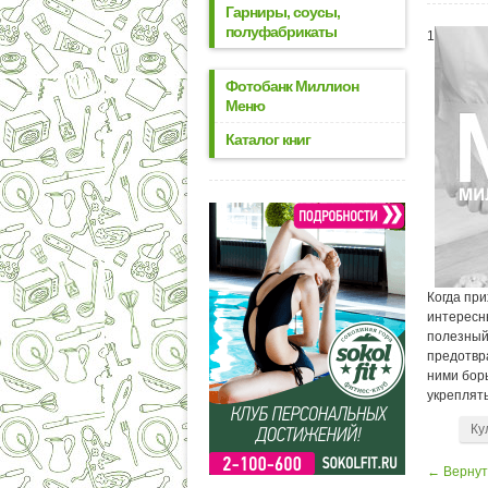
Гарниры, соусы,
полуфабрикаты
1
Фотобанк Миллион
Меню
Каталог книг
Когда при
интересн
полезный
предотвра
ними борь
укреплять
Ку
← Вернут