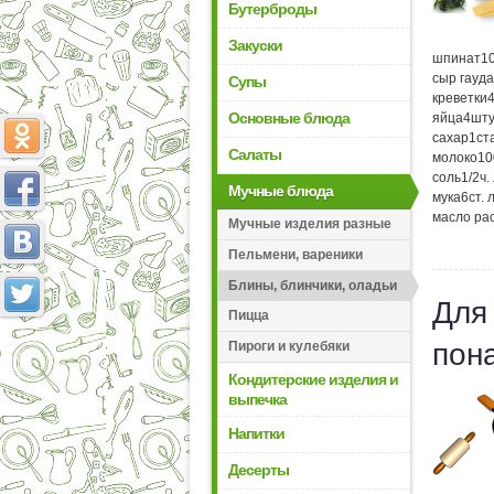
Бутерброды
Закуски
шпинат
1
сыр гауда
Супы
креветки
Основные блюда
яйца
4
шту
сахар
1
ст
Салаты
молоко
10
соль
1/2
ч.
Мучные блюда
мука
6
ст. 
масло ра
Мучные изделия разные
Пельмени, вареники
Блины, блинчики, оладьи
Для
Пицца
пон
Пироги и кулебяки
Кондитерские изделия и
выпечка
Напитки
Десерты