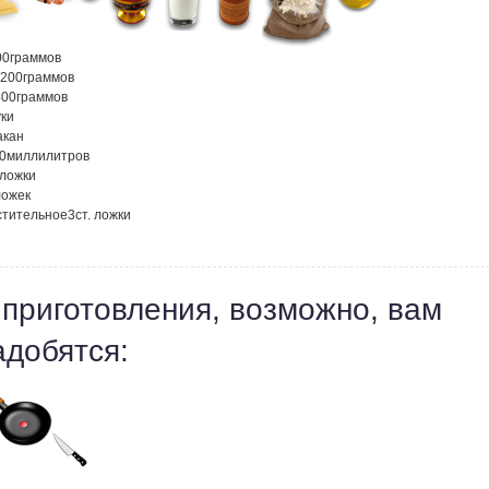
00
граммов
200
граммов
400
граммов
ки
акан
0
миллилитров
 ложки
ложек
стительное
3
ст. ложки
 приготовления, возможно, вам
адобятся: