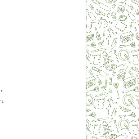
нь
 с