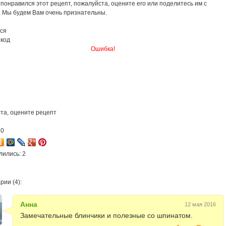
понравился этот рецепт, пожалуйста, оцените его или поделитесь им с
. Мы будем Вам очень признательны.
ся
 код
Ошибка!
та, оцените рецепт
10
лились: 2
ии (4):
Анна
12 мая 2016
Замечательные блинчики и полезные со шпинатом.