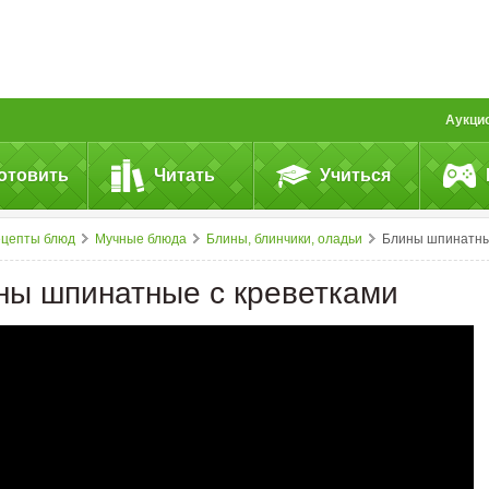
Аукци
отовить
Читать
Учиться
ецепты блюд
Мучные блюда
Блины, блинчики, оладьи
Блины шпинатные с креветкам
ны шпинатные с креветками