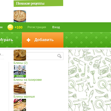
Похожие рецепты
Тонкие гречневые блины.
+100
он
Регистрация
Вход
Ароматные...
Играть
Добавить
Блины
и
Блины (2)
Блины на газировке
Блины манные