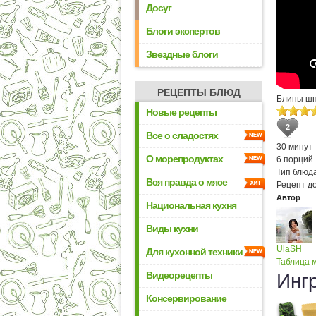
Досуг
Блоги экспертов
Звездные блоги
РЕЦЕПТЫ БЛЮД
Блины шп
Новые рецепты
2
Все о сладостях
30 минут
О морепродуктах
6 порций
Тип блюда
Вся правда о мясе
Рецепт д
Автор
Национальная кухня
Виды кухни
UlaSH
Для кухонной техники
Таблица м
Видеорецепты
Инг
Консервирование