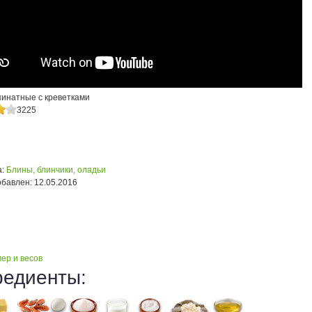
инатные с креветками
3225
:
Блины, блинчики, оладьи
обавлен:
12.05.2016
ер и весов
редиенты: