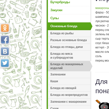
Бутерброды
макарон
Закуски
фарш - 50
шампиньо
Супы
лук репча
чеснок - 
Основные блюда
перец сла
Блюда из рыбы
зелень пе
сыр терты
Разные основные блюда
соус беш
Блюда из птицы, дичи
кетчуп - 2
масло оли
Блюда из мяса
соль
и субпродуктов
перец мо
Блюда из макаронных
изделий
Запеканки
Для
Каши
Блюда из овощей
пон
Блюда из морепродуктов
Запеканки с макаронами
Суши