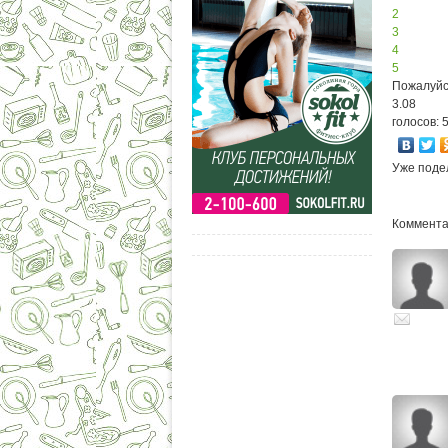
2
3
4
5
Пожалуйс
3.08
голосов: 
Уже поде
Комментар