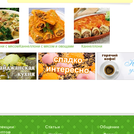
ни с мясом
Каннеллони с мясом и овощами
Каннеллони
лекции
Статьи
Общение
ептов