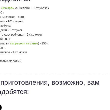
ы «Макфа»
каннелони - 16 трубочек
0 г
ны свежие - 6 шт.
тый - 1/2 головки
2 зубчика
дкий - 1 стручок
трушки рубленая - 2 ст. ложки
й - 80 г
амель (
см. рецепт на сайте
) - 250 г
00 г
вковое - 1 ст. ложка
лотый молотый
 приготовления, возможно, вам
адобятся: