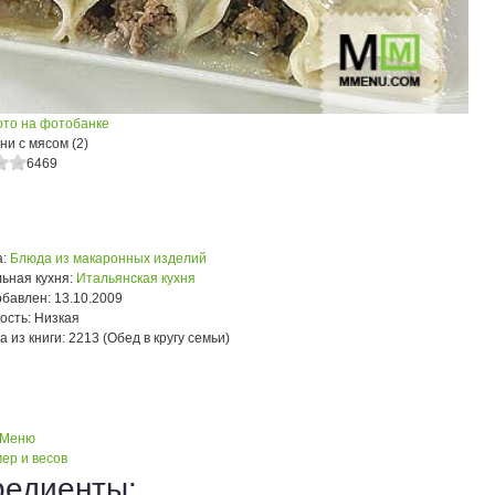
ото на фотобанке
и с мясом (2)
6469
:
Блюда из макаронных изделий
ьная кухня:
Итальянская кухня
обавлен:
13.10.2009
ость:
Низкая
а из книги:
2213 (Обед в кругу семьи)
 Меню
ер и весов
редиенты: