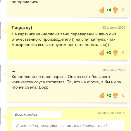
погорячились...
+4
0
Пицца еу)
03 апреля 2009
На картинке каннеллони явно переварены и явно они
отечественного производителя)) на счет кетчупа - так
макаронники все с кетчупом едят это нормально))
+3
0
...
10 ноября 2009
Каннеллони не надо варить! Они за счёт большого
количества соуса готовятся. То, что на фотке, я бы ни за
что не съела! Бррр
+2
0
07.08.2026 в 09:59
Домохозяйка, пожалуйста, оставьте свой комментарий...