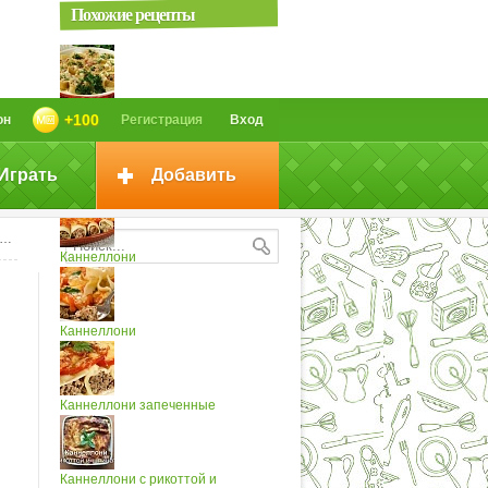
Похожие рецепты
Каннеллони с мясом
+100
он
Регистрация
Вход
Играть
Добавить
Каннеллони с мясом и овощами
Каннеллони
Каннеллони
Каннеллони запеченные
Каннеллони с рикоттой и