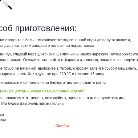
соб приготовления:
ни отварите в большом количестве подсоленной воды до полуготовности,
на дуршлаг, затем заправьте половиной нормы масла.
ки лук, сладкий перец, чеснок и шампиньоны мелко нарежьте, затем обжарьт
шемся масле. Охладите, смешайте с фаршем и зеленью, посолите и поперчит
е трубочки начинкой, выложите в глубокую форму, залейте соусом бешамель,
сыром и запекайте в духовке при 220 °С в течение 15 минут.
че выложите каннеллони на блюдо, отдельно подайте кетчуп.
ься к рецептам «Блюда из макаронных изделий»
понравился этот рецепт, пожалуйста, оцените его или поделитесь им с
. Мы будем Вам очень признательны.
ся
 код
Ошибка!