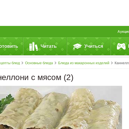
Аукци
отовить
Читать
Учиться
ецепты блюд
Основные блюда
Блюда из макаронных изделий
Каннеллони с&nbsp;мясом (2)
неллони с мясом (2)