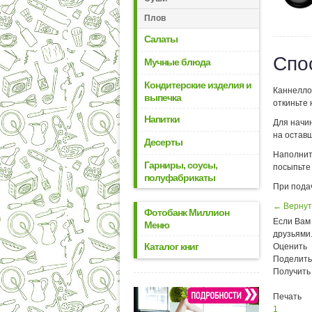
Плов
Салаты
Спо
Мучные блюда
Кондитерские изделия и
Каннелло
выпечка
откиньте 
Напитки
Для начин
на остав
Десерты
Наполнит
Гарниры, соусы,
посыпьте 
полуфабрикаты
При пода
← Вернут
Фотобанк Миллион
Если Вам 
Меню
друзьями
Каталог книг
Оценить
Поделить
Получить
Печать
1