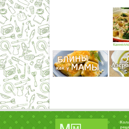
Каннелло
Кол
рец