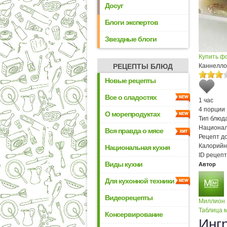
Досуг
Блоги экспертов
Звездные блоги
Купить ф
РЕЦЕПТЫ БЛЮД
Каннеллон
Новые рецепты
Все о сладостях
1 час
4 порции
О морепродуктах
Тип блюда
Национал
Вся правда о мясе
Рецепт д
Калорийн
Национальная кухня
ID рецепт
Виды кухни
Автор
Для кухонной техники
Видеорецепты
Миллион
Таблица м
Консервирование
Инг