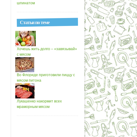
шпинатом
Статьи по теме
Хочешь жить долго – «завязывай»
с мясом
Во Флориде приготовили пиццу с
мясом питона
Лукашенко накормит всех
мраморным мясом