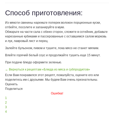
Способ приготовления:
Из мякоти свинины нарежьте поперек волокон порционные куски,
отбейте, посолите и запанируйте в муке.
Обжарьте на части сала с обеих сторон, сложите в сотейник, добавьте
нарезанные кубиками и пассерованные с оставшимся салом морковь
и лук, лавровый лист и перец.
Залейте бульоном, пивом и тушите, пока мясо не станет мягким.
Влейте горячий белый соус и продолжайте тушить еще 15 минут.
При подаче блюдо оформите зеленью.
← Вернуться к рецептам «Блюда из мяса и субпродуктов»
Если Вам понравился этот рецепт, пожалуйста, оцените его или
поделитесь им с друзьями. Мы будем Вам очень признательны.
Оценить
Поделиться
Ошибка!
1
2
3
4