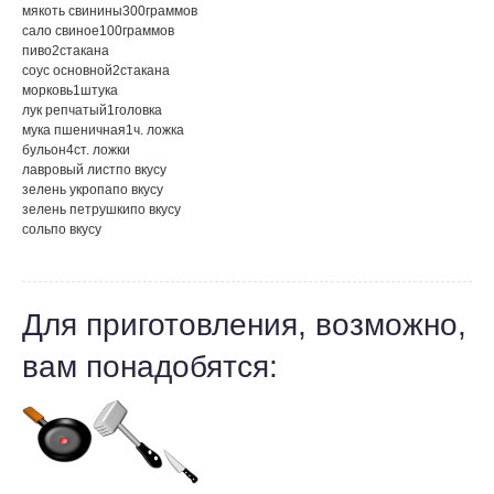
мякоть свинины
300
граммов
сало свиное
100
граммов
пиво
2
стакана
соус основной
2
стакана
морковь
1
штука
лук репчатый
1
головка
мука пшеничная
1
ч. ложка
бульон
4
ст. ложки
лавровый лист
по вкусу
зелень укропа
по вкусу
зелень петрушки
по вкусу
соль
по вкусу
Для приготовления, возможно,
вам понадобятся: