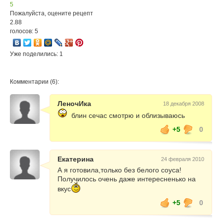
5
Пожалуйста, оцените рецепт
2.88
голосов: 5
Уже поделились: 1
Комментарии (6):
ЛеночИка
18 декабря 2008
блин сечас смотрю и облизываюсь
+5
0
Екатерина
24 февраля 2010
А я готовила,только без белого соуса!
Получилось очень даже интересненько на
вкус
+5
0