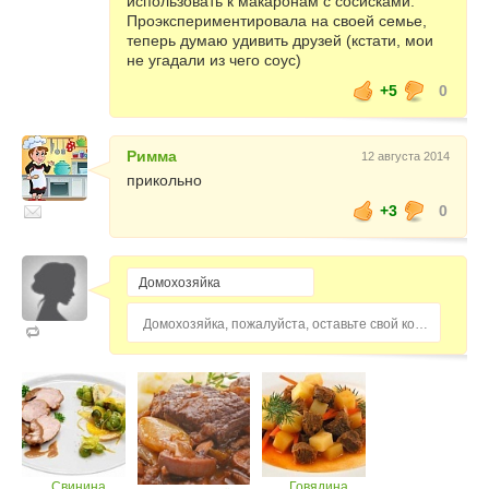
использовать к макаронам с сосисками.
Проэкспериментировала на своей семье,
теперь думаю удивить друзей (кстати, мои
не угадали из чего соус)
+5
0
Римма
12 августа 2014
прикольно
+3
0
Домохозяйка, пожалуйста, оставьте свой комментарий...
Свинина,
Говядина,