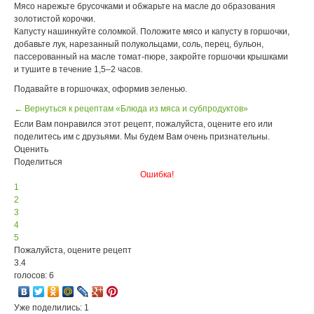
Мясо нарежьте брусочками и обжарьте на масле до образования
золотистой корочки.
Капусту нашинкуйте соломкой. Положите мясо и капусту в горшочки,
добавьте лук, нарезанный полукольцами, соль, перец, бульон,
пассерованный на масле томат-пюре, закройте горшочки крышками
и тушите в течение 1,5–2 часов.
Подавайте в горшочках, оформив зеленью.
← Вернуться к рецептам «Блюда из мяса и субпродуктов»
Если Вам понравился этот рецепт, пожалуйста, оцените его или
поделитесь им с друзьями. Мы будем Вам очень признательны.
Оценить
Поделиться
Ошибка!
1
2
3
4
5
Пожалуйста, оцените рецепт
3.4
голосов: 6
Уже поделились: 1