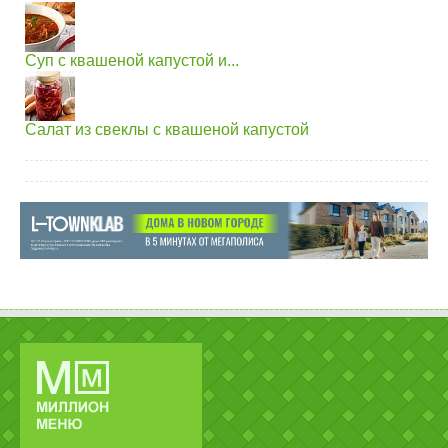
Суп с квашеной капустой и...
Салат из свеклы с квашеной капустой