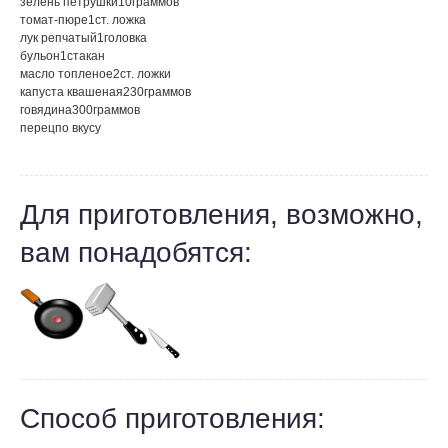
зелень петрушки
10
граммов
томат-пюре
1
ст. ложка
лук репчатый
1
головка
бульон
1
стакан
масло топленое
2
ст. ложки
капуста квашеная
230
граммов
говядина
300
граммов
перец
по вкусу
Для приготовления, возможно,
вам понадобятся:
Способ приготовления: