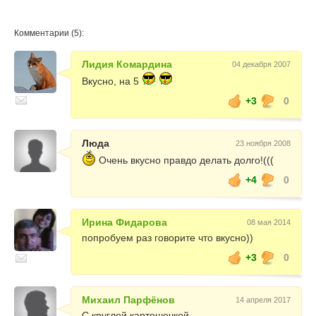
Комментарии (5):
Лидия Комардина
04 декабря 2007
Вкусно, на 5
+3
0
Люда
23 ноября 2008
Очень вкусно правдо делать долго!(((
+4
0
Ирина Фидарова
08 мая 2014
попробуем раз говорите что вкусно))
+3
0
Михаил Парфёнов
14 апреля 2017
С круглой картошечкой.