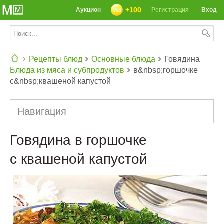
+100
Аукцион
Регистрация
Вход
Рецепты блюд
Основные блюда
Говядина
Блюда из мяса и субпродуктов
в&nbsp;горшочке
СЕГОДНЯ: 39142 РЕЦЕПТА
с&nbsp;квашеной капустой
Навигация
Говядина в горшочке
с квашеной капустой