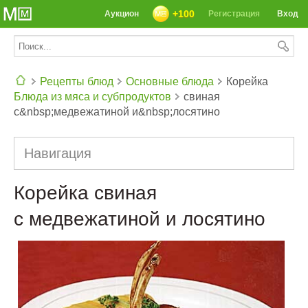
+100
Аукцион
Регистрация
Вход
Рецепты блюд
Основные блюда
Корейка
Блюда из мяса и субпродуктов
свиная
СЕГОДНЯ: 39142 РЕЦЕПТА
с&nbsp;медвежатиной и&nbsp;лосятино
Навигация
Корейка свиная
с медвежатиной и лосятино