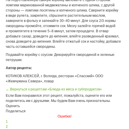
На подготовленную свиную корейку выложите с одной стороны
ломтики маринованной медвежатины и копченого шпика, с другой
стороны — ломтики лосятины и копченого шпика. Сверните корейку
в виде рулета, закрепите, сбрызните растительным маслом,
заверните в фольгу и запекайте 30–40 минут. Для соуса 2/3 нормы
смородины промойте, отожмите сок. Мезгу залейте горячей водой
и прокипятите в течение 5–8 минут, затем процедите. В отвар
добавьте сахар, доведите до кипения, влейте разведенный крахмал,
снова доведите до кипения. Влейте отжатый сок и настойку, добавьте
часть оставшейся смородины.
Подавайте корейку с соусом. Декорируйте смородиной и зеленью
петрушки.
Автор рецепта:
КОТИКОВ АЛЕКСЕЙ, г. Вологда, ресторан «Спасский» ООО
«Жемчужина Севера», повар
← Вернуться к рецептам «Блюда из мяса и субпродуктов»
Если Вам понравился этот рецепт, пожалуйста, оцените его или
поделитесь им с друзьями. Мы будем Вам очень признательны.
Оценить
Поделиться
Ошибка!
1
2