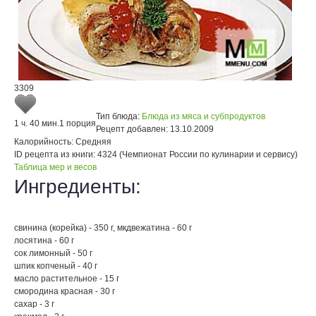
3309
Тип блюда:
Блюда из мяса и субпродуктов
1 ч. 40 мин.
1 порция
Рецепт добавлен:
13.10.2009
Калорийность:
Средняя
ID рецепта из книги:
4324 (Чемпионат России по кулинарии и сервису)
Таблица мер и весов
Ингредиенты:
свинина (корейка) - 350 г, мкдвежатина - 60 г
лосятина - 60 г
сок лимонный - 50 г
шпик копченый - 40 г
масло растительное - 15 г
смородина красная - 30 г
сахар - 3 г