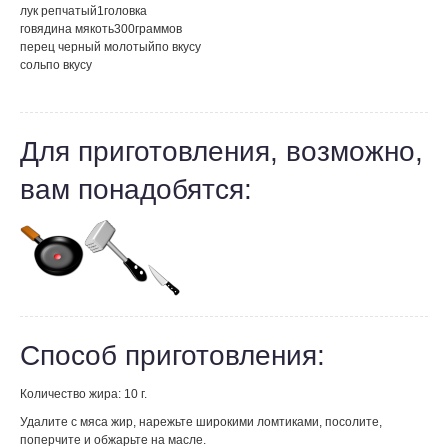
лук репчатый
1
головка
говядина мякоть
300
граммов
перец черный молотый
по вкусу
соль
по вкусу
Для приготовления, возможно,
вам понадобятся:
Способ приготовления:
Количество жира: 10 г.
Удалите с мяса жир, нарежьте широкими ломтиками, посолите,
поперчите и обжарьте на масле.