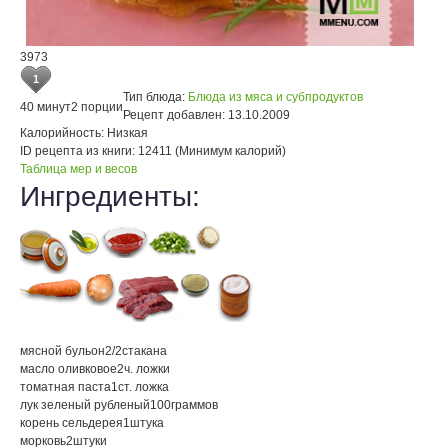
3973
1
Тип блюда:
Блюда из мяса и субпродуктов
40 минут
2 порции
Рецепт добавлен:
13.10.2009
Калорийность:
Низкая
ID рецепта из книги:
12411 (Минимум калорий)
Таблица мер и весов
Ингредиенты:
мясной бульон
2/2
стакана
масло оливковое
2
ч. ложки
томатная паста
1
ст. ложка
лук зеленый рубленый
100
граммов
корень сельдерея
1
штука
морковь
2
штуки