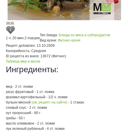
3836
1
Тип блюда:
Блюда из мяса и субпродуктов
1 ч. 20 мин.
2 порции
Вид кухни:
Фитнес-кухня
Рецепт добавлен:
13.10.2009
Калорийность:
Средняя
ID рецепта из книги:
13672 (Фитнес)
Таблица мер и весов
Ингредиенты:
мед - 2 ст. ложки
уксус фруктовый - 1 ст. ложка
крахмал картофельный - 1/2 ч. ложки
бульон мясной
(см. рецепт на сайте)
- 1 стакан
соевый соус - 2 ст. ложки
нут проросший - 80 г
грибы - 50 г
масло оливковое - 2 ст. ложки
лук зеленый рубленый - 4 ст. ложки