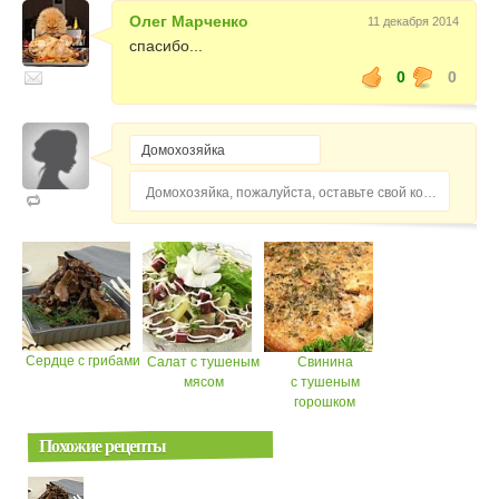
Олег Марченко
11 декабря 2014
спасибо...
0
0
Домохозяйка, пожалуйста, оставьте свой комментарий...
Сердце с грибами
Салат с тушеным
Свинина
мясом
с тушеным
горошком
Похожие рецепты