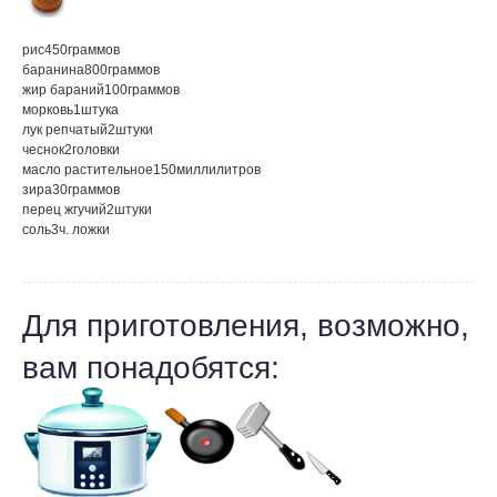
рис
450
граммов
баранина
800
граммов
жир бараний
100
граммов
морковь
1
штука
лук репчатый
2
штуки
чеснок
2
головки
масло растительное
150
миллилитров
зира
30
граммов
перец жгучий
2
штуки
соль
3
ч. ложки
Для приготовления, возможно,
вам понадобятся: