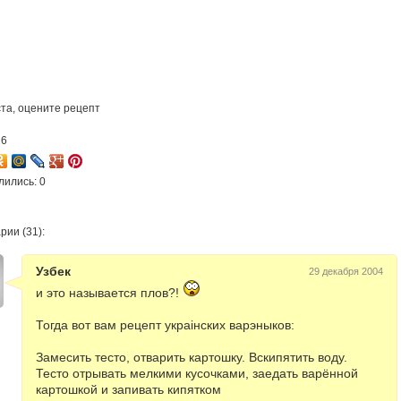
та, оцените рецепт
16
лились: 0
рии (31):
Узбек
29 декабря 2004
и это называется плов?!
Тогда вот вам рецепт украiнских варэныков:
Замесить тесто, отварить картошку. Вскипятить воду.
Тесто отрывать мелкими кусочками, заедать варённой
картошкой и запивать кипятком