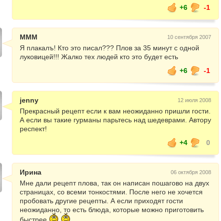
+6
-1
МММ
10 сентября 2007
Я плакалъ! Кто это писал??? Плов за 35 минут с одной
луковицей!!! Жалко тех людей кто это будет есть
+6
-1
jenny
12 июля 2008
Прекрасный рецепт если к вам неожиданно пришли гости.
А если вы такие гурманы парьтесь над шедеврами. Автору
респект!
+4
0
Ирина
06 октября 2008
Мне дали рецепт плова, так он написан пошагово на двух
страницах, со всеми тонкостями. После него не хочется
пробовать другие рецепты. А если приходят гости
неожиданно, то есть блюда, которые можно приготовить
быстрее.