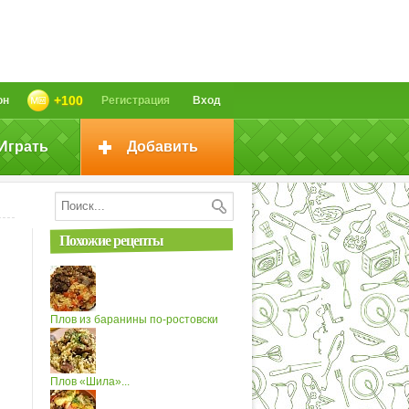
+100
он
Регистрация
Вход
Играть
Добавить
Похожие рецепты
Плов из баранины по-ростовски
Плов «Шила»...