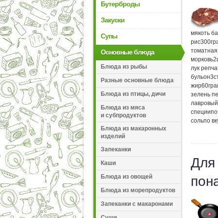
Бутерброды
Закуски
мякоть б
Супы
рис
300
гр
томатная
Основные блюда
морковь
2
Блюда из рыбы
лук репч
бульон
3
с
Разные основные блюда
жир
60
гр
Блюда из птицы, дичи
зелень п
лавровый
Блюда из мяса
специи
по
и субпродуктов
соль
по вк
Блюда из макаронных
изделий
Запеканки
Для
Каши
Блюда из овощей
пон
Блюда из морепродуктов
Запеканки с макаронами
Суши