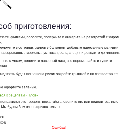
соб приготовления:
жьте кубиками, посолите, поперчите и обжарьте на разогретой с жиром
.
реложите в сотейник, залейте бульоном, добавьте нарезанные мелкими
пассерованные морковь, лук, томат, соль, специи и доведите до кипения.
ините с мясом, положите лавровый лист, все перемешайте и тушите
ения.
 жидкость будет поглощена рисом закройте крышкой и на час поставьте
че оформите зеленью.
ься к рецептам «Плов»
понравился этот рецепт, пожалуйста, оцените его или поделитесь им с
. Мы будем Вам очень признательны.
ся
 код
Ошибка!