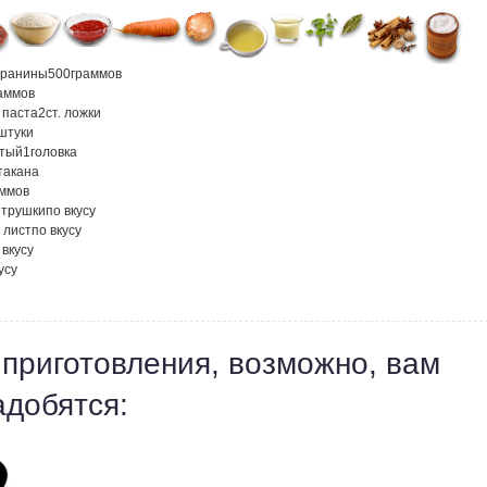
аранины
500
граммов
аммов
 паста
2
ст. ложки
штуки
атый
1
головка
такана
аммов
етрушки
по вкусу
 лист
по вкусу
 вкусу
усу
 приготовления, возможно, вам
адобятся: