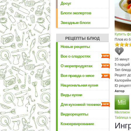
Досуг
Блоги экспертов
Звездные блоги
Купить ф
РЕЦЕПТЫ БЛЮД
Плов из 
Новые рецепты
2
Все о сладостях
35 минут
5 порций
О морепродуктах
Тип блюда
Вся правда о мясе
Рецепт д
Калорийн
Национальная кухня
ID рецепт
Автор
Виды кухни
Для кухонной техники
Миллион
Видеорецепты
Таблица м
Инг
Консервирование