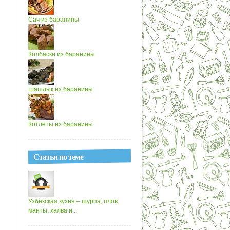
Сач из баранины
Колбаски из баранины
Шашлык из баранины
Котлеты из баранины
Статьи по теме
Узбекская кухня – шурпа, плов,
манты, халва и...