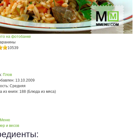
ото на фотобанке
баранины
10539
:
Плов
обавлен:
13.10.2009
ость:
Средняя
а из книги:
188 (Блюда из мяса)
 Меню
ер и весов
редиенты: