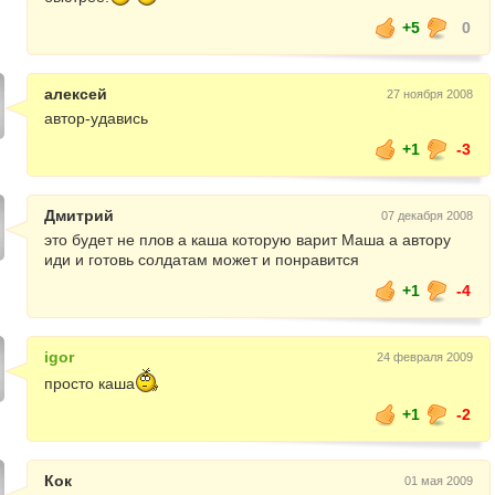
+5
0
алексей
27 ноября 2008
автор-удавись
+1
-3
Дмитрий
07 декабря 2008
это будет не плов а каша которую варит Маша а автору
иди и готовь солдатам может и понравится
+1
-4
igor
24 февраля 2009
просто каша
+1
-2
Кок
01 мая 2009