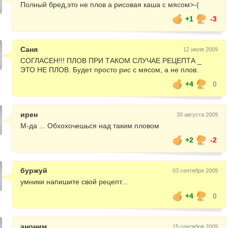
Полный бред,это не плов а рисовая каша с мясом>-(
+1
-3
Саня
12 июля 2009
СОГЛАСЕН!!! ПЛОВ ПРИ ТАКОМ СЛУЧАЕ РЕЦЕПТА _
ЭТО НЕ ПЛОВ. Будет просто рис с мясом, а не плов.
+4
0
ирен
30 августа 2009
М-да ... Обхохочешься над таким пловом
+2
-2
буржуй
03 сентября 2009
умники напишите свой рецепт...
+4
0
аноним
15 сентября 2009