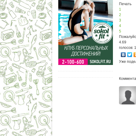
Печать
1
2
3
4
5
Пожалуйс
4.69
голосов: 
Уже поде
Коммента