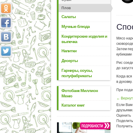
Плов
Салаты
Спо
Мучные блюда
Кондитерские изделия и
Мясо наре
выпечка
сковороде
Затем пе
Напитки
кубиками 
Десерты
Рис соед
до загуст
Гарниры, соусы,
полуфабрикаты
Когда вся
в духовку.
При пода
Фотобанк Миллион
Меню
← Вернут
Каталог книг
Если Вам 
друзьями
Оценить
Поделить
Получить