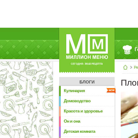
Г
СЕГОДНЯ: 39142 РЕЦЕПТА
Р
Пло
БЛОГИ
Кулинария
Домоводство
Красота и здоровье
Он и она
Детская комната