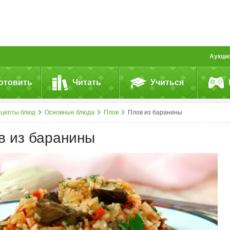
Аукци
отовить
Читать
Учиться
ецепты блюд
Основные блюда
Плов
Плов из баранины
в из баранины