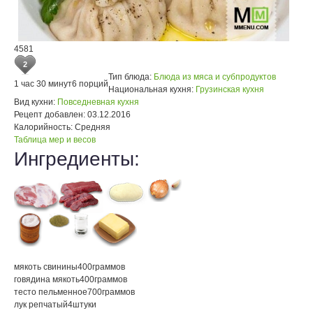
4581
2
Тип блюда:
Блюда из мяса и субпродуктов
1 час 30 минут
6 порций
Национальная кухня:
Грузинская кухня
Вид кухни:
Повседневная кухня
Рецепт добавлен:
03.12.2016
Калорийность:
Средняя
Таблица мер и весов
Ингредиенты:
мякоть свинины
400
граммов
говядина мякоть
400
граммов
тесто пельменное
700
граммов
лук репчатый
4
штуки