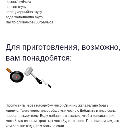
чеснок
4
зубчика
соль
по вкусу
перец черный
по вкусу
вода холодная
по вкусу
масло сливочное
100
граммов
Для приготовления, возможно,
вам понадобятся:
Пропустить через мясорубку мясо. Свинину желательно брать
жирную. Также через мясорубку лук и чеснок. Добавить в мясо соль,
перец по вкусу, воду. Воду добавляем столько, чтобы консистенция
мяса была очень мокрая. так мясо будет сочнее. Причем помним, что
чем больше воды, тем больше соли.