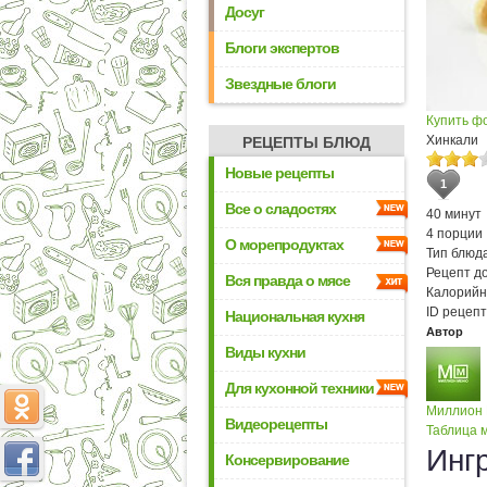
Досуг
Блоги экспертов
Звездные блоги
Купить ф
Хинкали
РЕЦЕПТЫ БЛЮД
Новые рецепты
1
Все о сладостях
40 минут
4 порции
О морепродуктах
Тип блюда
Рецепт д
Вся правда о мясе
Калорийн
ID рецепт
Национальная кухня
Автор
Виды кухни
Для кухонной техники
Миллион
Видеорецепты
Таблица м
Инг
Консервирование