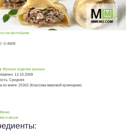
ото на фотобанке
4609
:
Мучные изделия разные
обавлен:
13.10.2009
ость:
Средняя
а из книги:
25302 (Классика мировой кулинарии)
 Меню
ер и весов
редиенты: