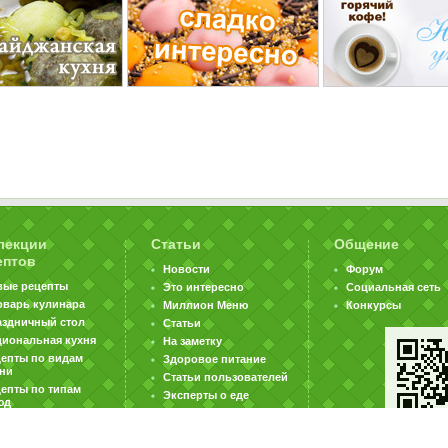
лекции
Статьи
Общение
ептов
Новости
Форум
вые рецепты
Это интересно
Социальная сеть
оварь кулинара
Миллион Меню
Конкурсы
аздничный стол
Статьи
циональная кухня
На заметку
цепты по видам
Здоровое питание
хни
Статьи пользователей
епты по типам
Эксперты о еде
юд