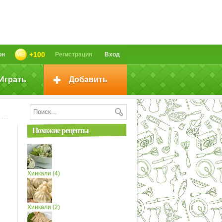
+100
он
Регистрация
Вход
Играть
Добавить
Похожие рецепты
Хинкали (4)
Хинкали (2)