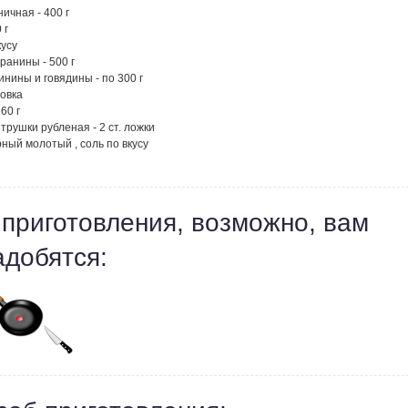
ичная - 400 г
 г
кусу
ранины - 500 г
инины и говядины - по 300 г
ловка
60 г
трушки рубленая - 2 ст. ложки
ный молотый , соль по вкусу
 приготовления, возможно, вам
адобятся: