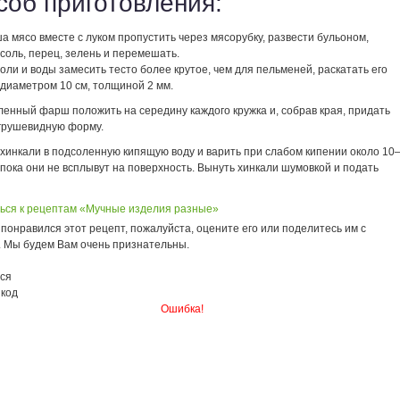
соб приготовления:
 мясо вместе с луком пропустить через мясорубку, развести бульоном,
соль, перец, зелень и перемешать.
соли и воды замесить тесто более крутое, чем для пельменей, раскатать его
 диаметром 10 см, толщиной 2 мм.
ленный фарш положить на середину каждого кружка и, собрав края, придать
грушевидную форму.
 хинкали в подсоленную кипящую воду и варить при слабом кипении около 10
 пока они не всплывут на поверхность. Вынуть хинкали шумовкой и подать
ься к рецептам «Мучные изделия разные»
понравился этот рецепт, пожалуйста, оцените его или поделитесь им с
. Мы будем Вам очень признательны.
ся
 код
Ошибка!