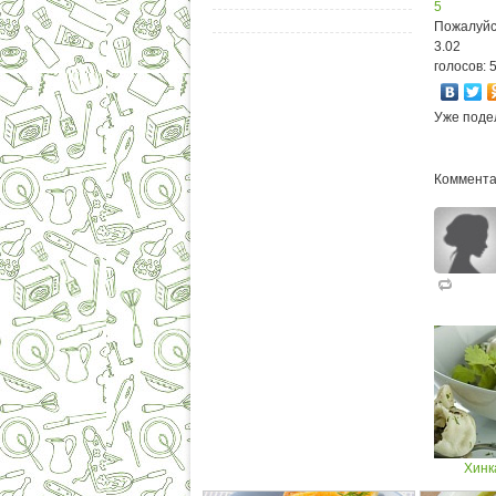
5
Пожалуйс
3.02
голосов: 
Уже поде
Коммента
Хинк