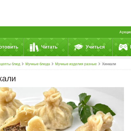
Аукци
отовить
Читать
Учиться
ецепты блюд
Мучные блюда
Мучные изделия разные
Хинкали
кали