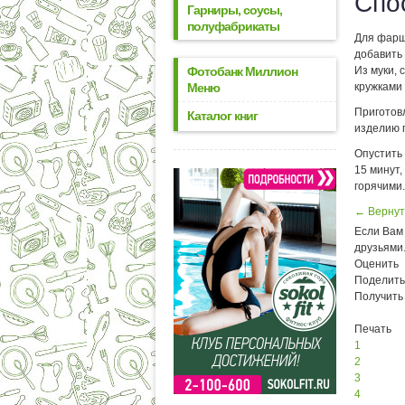
Спо
Гарниры, соусы,
полуфабрикаты
Для фарша
добавить 
Фотобанк Миллион
Из муки, 
Меню
кружками
Приготов
Каталог книг
изделию 
Опустить
15 минут,
горячими.
← Вернут
Если Вам 
друзьями
Оценить
Поделить
Получить
Печать
1
2
3
4