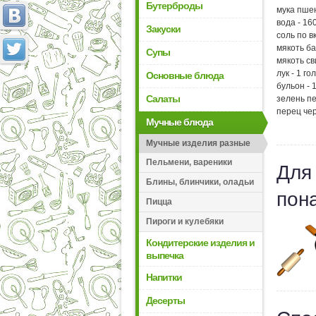
Бутерброды
мука пшен
вода - 160
Закуски
соль по в
мякоть ба
Супы
мякоть св
лук - 1 го
Основные блюда
бульон - 1
Салаты
зелень пе
перец чер
Мучные блюда
Мучные изделия разные
Пельмени, вареники
Для
Блины, блинчики, оладьи
пон
Пицца
Пироги и кулебяки
Кондитерские изделия и
выпечка
Напитки
Десерты