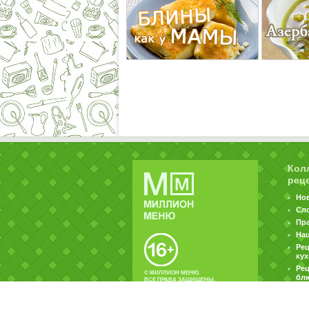
Кол
рец
Но
Сл
Пр
На
Ре
ку
Рец
© МИЛЛИОН МЕНЮ.
бл
ВСЕ ПРАВА ЗАЩИЩЕНЫ.