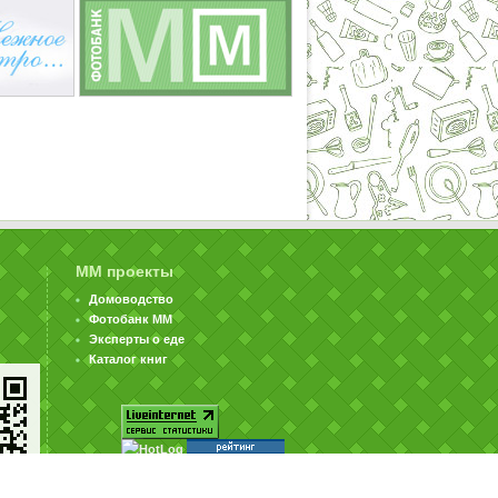
ММ проекты
Домоводство
Фотобанк ММ
Эксперты о еде
Каталог книг