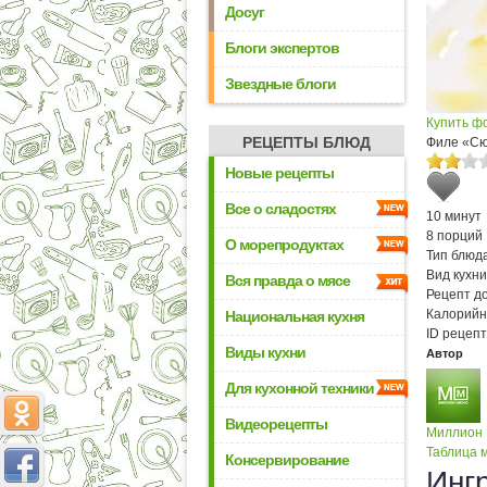
Досуг
Блоги экспертов
Звездные блоги
Купить ф
РЕЦЕПТЫ БЛЮД
Филе «Сю
Новые рецепты
Все о сладостях
10 минут
8 порций
О морепродуктах
Тип блюда
Вид кухни
Вся правда о мясе
Рецепт д
Калорийн
Национальная кухня
ID рецепт
Виды кухни
Автор
Для кухонной техники
Видеорецепты
Миллион
Таблица м
Консервирование
Инг