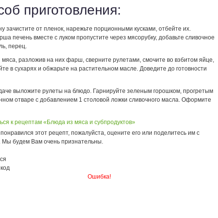
соб приготовления:
ну зачистите от пленок, нарежьте порционными кусками, отбейте их.
рша печень вместе с луком пропустите через мясорубку, добавьте сливочное
ль, перец.
 мяса, разложив на них фарш, сверните рулетами, смочите во взбитом яйце,
те в сухарях и обжарьте на растительном масле. Доведите до готовности
одаче выложите рулеты на блюдо. Гарнируйте зеленым горошком, прогретым
енном отваре с добавлением 1 столовой ложки сливочного масла. Оформите
ься к рецептам «Блюда из мяса и субпродуктов»
понравился этот рецепт, пожалуйста, оцените его или поделитесь им с
. Мы будем Вам очень признательны.
ся
 код
Ошибка!