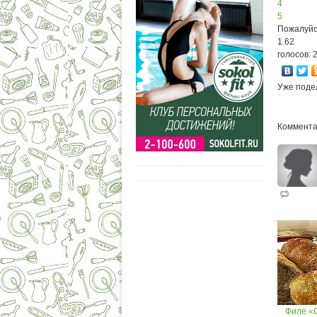
4
5
Пожалуйс
1.62
голосов: 
Уже поде
Коммента
Филе «