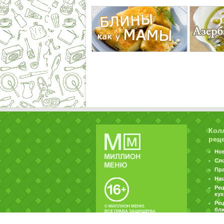
Кол
рец
Но
Сл
Пр
На
Ре
ку
Рец
© МИЛЛИОН МЕНЮ.
бл
ВСЕ ПРАВА ЗАЩИЩЕНЫ.