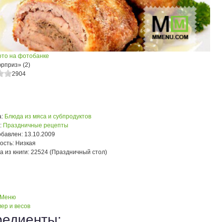
ото на фотобанке
рприз» (2)
2904
:
Блюда из мяса и субпродуктов
:
Праздничные рецепты
обавлен:
13.10.2009
ость:
Низкая
а из книги:
22524 (Праздничный стол)
 Меню
ер и весов
редиенты: