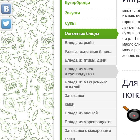
Бутерброды
мякоть го
Закуски
печень го
горошек 
Супы
лук репча
Основные блюда
сухари па
яйцо - 1 ш
Блюда из рыбы
масло сли
масло рас
Разные основные блюда
зелень п
Блюда из птицы, дичи
Блюда из мяса
и субпродуктов
Для
Блюда из макаронных
изделий
пон
Запеканки
Каши
Блюда из овощей
Блюда из морепродуктов
Запеканки с макаронами
Суши