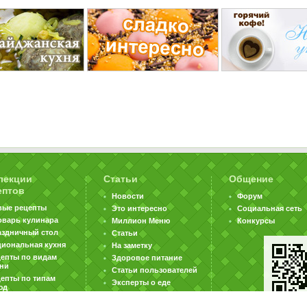
лекции
Статьи
Общение
ептов
Новости
Форум
вые рецепты
Это интересно
Социальная сеть
оварь кулинара
Миллион Меню
Конкурсы
аздничный стол
Статьи
циональная кухня
На заметку
цепты по видам
Здоровое питание
хни
Статьи пользователей
епты по типам
Эксперты о еде
юд