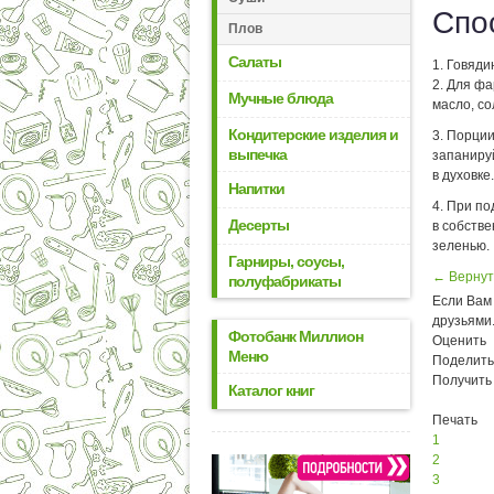
Спо
Плов
Салаты
1. Говяди
2. Для фа
Мучные блюда
масло, со
Кондитерские изделия и
3. Порции
выпечка
запанируй
в духовке.
Напитки
4. При п
Десерты
в собств
зеленью.
Гарниры, соусы,
← Вернут
полуфабрикаты
Если Вам 
друзьями
Фотобанк Миллион
Оценить
Меню
Поделить
Получить
Каталог книг
Печать
1
2
3