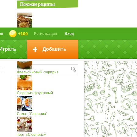
Похожие рецепты
Филе «Сюрприз»
+100
он
Регистрация
Вход
Играть
Добавить
Абрикосовый сюрприз
Апельсиновый сюрприз
Сюрприз фруктовый
Салат "Сюрприз"
Торт «Сюрприз»