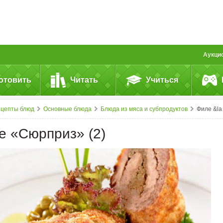
Аукци
отовить
Читать
Учиться
ецепты блюд
Основные блюда
Блюда из мяса и субпродуктов
Филе &laquo;Сюрприз&raquo; (2)
е «Сюрприз» (2)