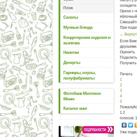
Капусту р
охладите
Плов
Орехи с ч
яблочный 
Салаты
Смешайте
Мучные блюда
При пода
← Вернут
Кондитерские изделия и
Если Вам 
выпечка
друзьями
Напитки
Оценить
Поделить
Десерты
Получить
Гарниры, соусы,
Печать
полуфабрикаты
1
2
3
Фотобанк Миллион
4
Меню
5
Пожалуйс
Каталог книг
1.2
голосов: 
Уже поде