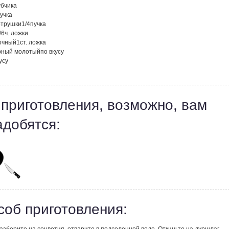
убчика
учка
етрушки
1/4
пучка
/6
ч. ложки
лочный
1
ст. ложка
рный молотый
по вкусу
усу
 приготовления, возможно, вам
адобятся:
соб приготовления: