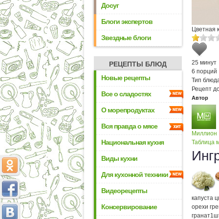
Досуг
Блоги экспертов
Цветная 
Звездные блоги
25 минут
РЕЦЕПТЫ БЛЮД
6 порций
Новые рецепты
Тип блюда
Рецепт д
Все о сладостях
Автор
О морепродуктах
Вся правда о мясе
Миллион
Национальная кухня
Таблица м
Инг
Виды кухни
Для кухонной техники
Видеорецепты
капуста 
Консервирование
орехи гр
гранат
1
ш