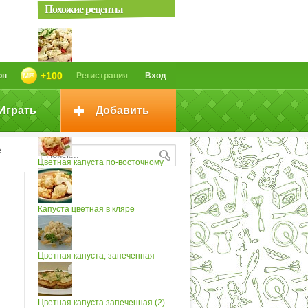
Похожие рецепты
Цветная капуста с орехами
+100
он
Регистрация
Вход
Играть
Добавить
Капуста цветная с перцем
и
Цветная капуста по-восточному
Капуста цветная в кляре
Цветная капуста, запеченная
Цветная капуста запеченная (2)