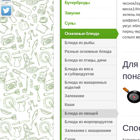
Бутерброды
чеснок
3
з
кинза
1/4
п
Закуски
зелень п
шафран
1
Супы
уксус яб
перец че
Основные блюда
соль
по вк
Блюда из рыбы
Разные основные блюда
Блюда из птицы, дичи
Для
Блюда из мяса
пон
и субпродуктов
Блюда из макаронных
изделий
Запеканки
Каши
Блюда из овощей
Блюда из морепродуктов
Спо
Запеканки с макаронами
Суши