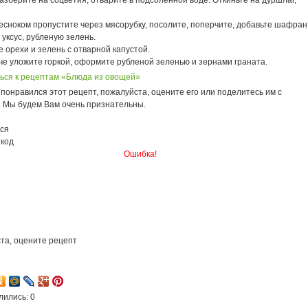
азберите на соцветия, отварите в подсоленной воде. Откиньте на дуршлаг,
.
есноком пропустите через мясорубку, посолите, поперчите, добавьте шафран
уксус, рубленую зелень.
 орехи и зелень с отварной капустой.
че уложите горкой, оформите рубленой зеленью и зернами граната.
ься к рецептам «Блюда из овощей»
понравился этот рецепт, пожалуйста, оцените его или поделитесь им с
. Мы будем Вам очень признательны.
ся
 код
Ошибка!
та, оцените рецепт
1
лились: 0