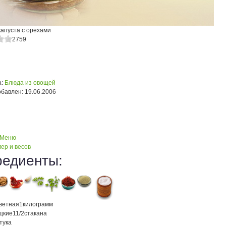
капуста с орехами
2759
:
Блюда из овощей
обавлен:
19.06.2006
 Меню
ер и весов
редиенты:
цветная
1
килограмм
ецкие
11/2
стакана
тука