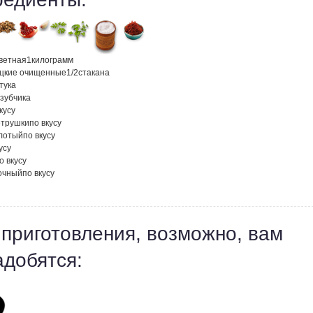
цветная
1
килограмм
ецкие очищенные
1/2
стакана
тука
зубчика
кусу
етрушки
по вкусу
лотый
по вкусу
усу
о вкусу
лочный
по вкусу
 приготовления, возможно, вам
адобятся: