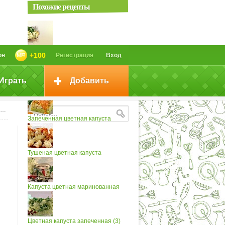
Похожие рецепты
Цветная капуста с орехами
+100
он
Регистрация
Вход
Играть
Добавить
Цветная капуста по-восточному
Запеченная цветная капуста
Тушеная цветная капуста
Капуста цветная маринованная
Цветная капуста запеченная (3)