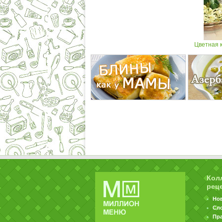
Цветная 
Кол
рец
Но
Сл
Пр