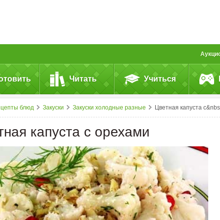
Аукци
отовить
Читать
Учиться
ецепты блюд
Закуски
Закуски холодные разные
Цветная капуста с&nbsp;орехами
тная капуста с орехами