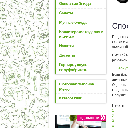
Основные блюда
Салаты
Мучные блюда
Спо
Кондитерские изделия и
выпечка
Подготовл
Орехи с ч
Напитки
яблочный 
Десерты
Смешайте
рубленой
Гарниры, соусы,
← Вернут
полуфабрикаты
Если Вам 
друзьями
Фотобанк Миллион
Оценить
Меню
Поделить
Получить
Каталог книг
Печать
1
2
3
4