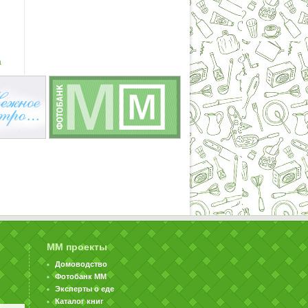
а
ММ проекты
Домоводство
Фотобанк ММ
Эксперты о еде
Каталог книг