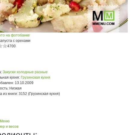
ото на фотобанке
капуста с орехами
4700
:
Закуски холодные разные
ьная кухня:
Грузинская кухня
обавлен:
13.10.2009
ость:
Низкая
а из книги:
3152 (Грузинская кухня)
 Меню
ер и весов
редиенты: