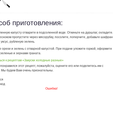
соб приготовления:
енную капусту отварите в подсоленной воде. Откиньте на дуршлаг, охладите.
есноком пропустите через мясорубку, посолите, поперчите, добавьте шафран
уксус, рубленую зелень.
 орехи и зелень с отварной капустой. При подаче уложите горкой, оформите
 зеленью и зернами граната.
ься к рецептам «Закуски холодные разные»
понравился этот рецепт, пожалуйста, оцените его или поделитесь им с
. Мы будем Вам очень признательны.
ся
 код
Ошибка!