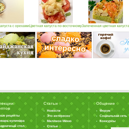
капуста с орехами
Цветная капуста по-восточному
Запеченная цветная капуст
лекции
Статьи
Общение
ептов
Новости
Форум
вые рецепты
Это интересно
Социальная сеть
оварь кулинара
Миллион Меню
Конкурсы
аздничный стол
Статьи