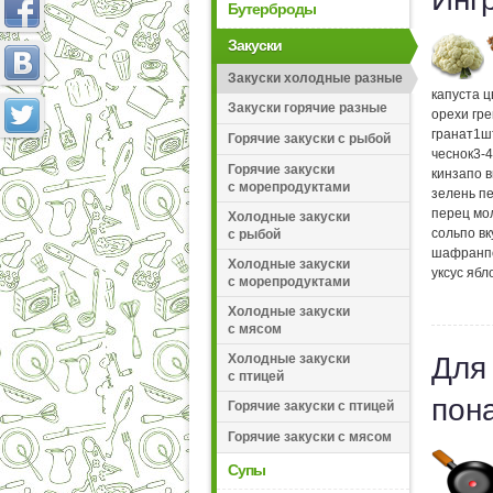
Бутерброды
Закуски
Закуски холодные разные
капуста 
Закуски горячие разные
орехи гр
гранат
1
ш
Горячие закуски с рыбой
чеснок
3-4
Горячие закуски
кинза
по в
с морепродуктами
зелень п
перец мо
Холодные закуски
соль
по вк
с рыбой
шафран
п
Холодные закуски
уксус яб
с морепродуктами
Холодные закуски
с мясом
Холодные закуски
Для
с птицей
пон
Горячие закуски с птицей
Горячие закуски с мясом
Супы