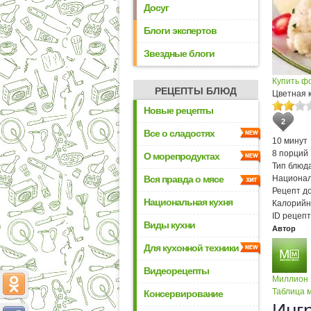
Досуг
Блоги экспертов
Звездные блоги
Купить ф
РЕЦЕПТЫ БЛЮД
Цветная 
Новые рецепты
2
Все о сладостях
10 минут
8 порций
О морепродуктах
Тип блюда
Вся правда о мясе
Национал
Рецепт д
Национальная кухня
Калорийн
ID рецепт
Виды кухни
Автор
Для кухонной техники
Видеорецепты
Миллион
Таблица м
Консервирование
Инг