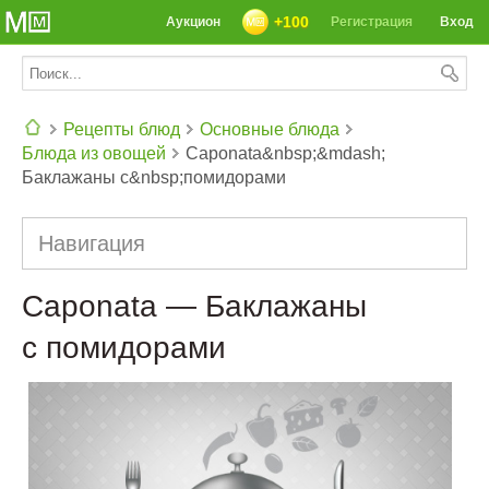
+100
Аукцион
Регистрация
Вход
Рецепты блюд
Основные блюда
Блюда из овощей
Caponata&nbsp;&mdash;
СЕГОДНЯ: 39142 РЕЦЕПТА
Баклажаны с&nbsp;помидорами
Навигация
Caponata — Баклажаны
с помидорами