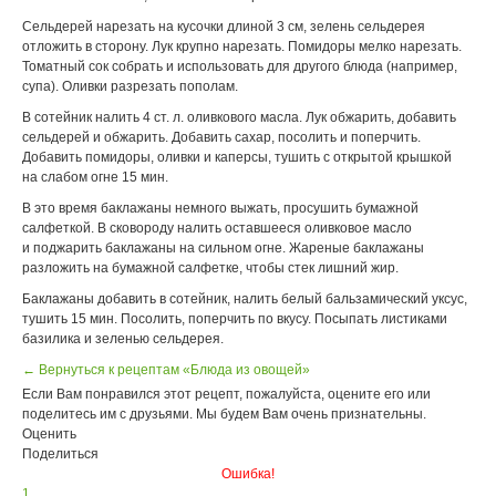
Сельдерей нарезать на кусочки длиной 3 см, зелень сельдерея
отложить в сторону. Лук крупно нарезать. Помидоры мелко нарезать.
Томатный сок собрать и использовать для другого блюда (например,
супа). Оливки разрезать пополам.
В сотейник налить 4 ст. л. оливкового масла. Лук обжарить, добавить
сельдерей и обжарить. Добавить сахар, посолить и поперчить.
Добавить помидоры, оливки и каперсы, тушить с открытой крышкой
на слабом огне 15 мин.
В это время баклажаны немного выжать, просушить бумажной
салфеткой. В сковороду налить оставшееся оливковое масло
и поджарить баклажаны на сильном огне. Жареные баклажаны
разложить на бумажной салфетке, чтобы стек лишний жир.
Баклажаны добавить в сотейник, налить белый бальзамический уксус,
тушить 15 мин. Посолить, поперчить по вкусу. Посыпать листиками
базилика и зеленью сельдерея.
← Вернуться к рецептам «Блюда из овощей»
Если Вам понравился этот рецепт, пожалуйста, оцените его или
поделитесь им с друзьями. Мы будем Вам очень признательны.
Оценить
Поделиться
Ошибка!
1