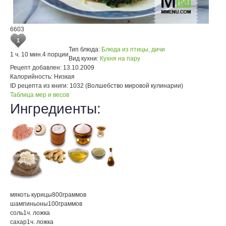
6603
1
Тип блюда:
Блюда из птицы, дичи
1 ч. 10 мин.
4 порции
Вид кухни:
Кухня на пару
Рецепт добавлен:
13.10.2009
Калорийность:
Низкая
ID рецепта из книги:
1032 (Волшебство мировой кулинарии)
Таблица мер и весов
Ингредиенты:
мякоть курицы
800
граммов
шампиньоны
100
граммов
соль
1
ч. ложка
сахар
1
ч. ложка