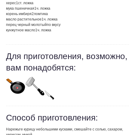
херес
1
ст. ложка
мука пшеничная
1
ч. ложка
корень имбиря
2
ломтика
масло растительное
1
ч. ложка
перец черный молотый
по вкусу
кунжутное масло
1
ч. ложка
Для приготовления, возможно,
вам понадобятся:
Способ приготовления:
Нарежьте курицу небольшими кусками, смешайте с солью, сахаром,
хересом, мукой.