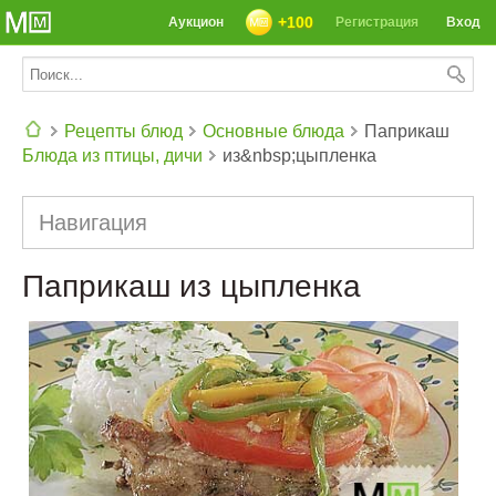
+100
Аукцион
Регистрация
Вход
Рецепты блюд
Основные блюда
Паприкаш
Блюда из птицы, дичи
из&nbsp;цыпленка
СЕГОДНЯ: 39142 РЕЦЕПТА
Навигация
Паприкаш из цыпленка