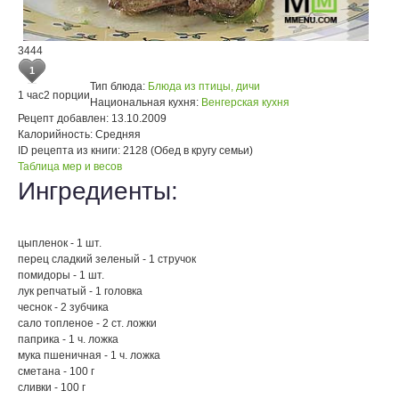
3444
1
Тип блюда:
Блюда из птицы, дичи
1 час
2 порции
Национальная кухня:
Венгерская кухня
Рецепт добавлен:
13.10.2009
Калорийность:
Средняя
ID рецепта из книги:
2128 (Обед в кругу семьи)
Таблица мер и весов
Ингредиенты:
цыпленок - 1 шт.
перец сладкий зеленый - 1 стручок
помидоры - 1 шт.
лук репчатый - 1 головка
чеснок - 2 зубчика
сало топленое - 2 ст. ложки
паприка - 1 ч. ложка
мука пшеничная - 1 ч. ложка
сметана - 100 г
сливки - 100 г