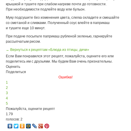
крышкой и тушите при слабом нагреве почти до готовности.
При необходимости подлейте воду или бульон.
Муку подсушите без изменения цвета, слегка охладите и смешайте
со сметаной и сливками. Полученный соус влейте в паприкаш
и тушите еще 10 минут.
При подаче посыпьте паприкаш рубленой зеленью, гарнируйте
рассыпчатым рисом.
← Вернуться к рецептам «Блюда из птицы, дичи»
Если Вам понравился этот рецепт, пожалуйста, оцените его или
поделитесь им с друзьями. Мы будем Вам очень признательны.
Оценить
Поделиться
Ошибка!
1
2
3
4
5
Пожалуйста, оцените рецепт
1.79
голосов: 2