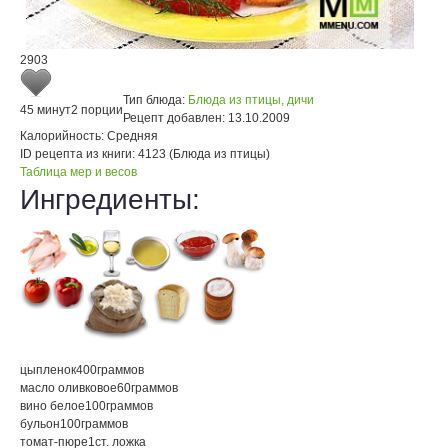
2903
Тип блюда:
Блюда из птицы, дичи
45 минут
2 порции
Рецепт добавлен:
13.10.2009
Калорийность:
Средняя
ID рецепта из книги:
4123 (Блюда из птицы)
Таблица мер и весов
Ингредиенты:
цыпленок
400
граммов
масло оливковое
60
граммов
вино белое
100
граммов
бульон
100
граммов
томат-пюре
1
ст. ложка