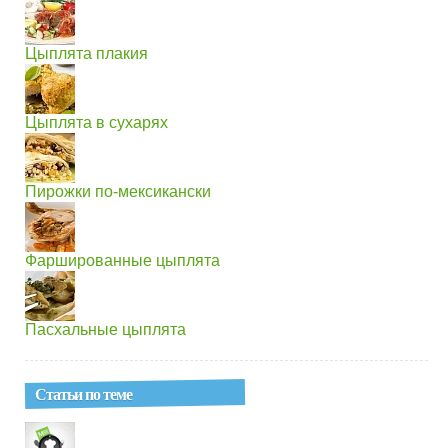
Цыплята плакия
Цыплята в сухарях
Пирожки по-мексикански
Фаршированные цыплята
Пасхальные цыплята
Статьи по теме