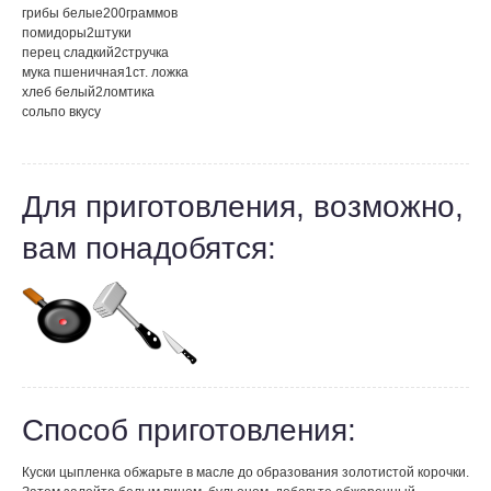
грибы белые
200
граммов
помидоры
2
штуки
перец сладкий
2
стручка
мука пшеничная
1
ст. ложка
хлеб белый
2
ломтика
соль
по вкусу
Для приготовления, возможно,
вам понадобятся:
Способ приготовления:
Куски цыпленка обжарьте в масле до образования золотистой корочки.