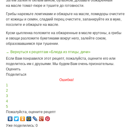
Затем залейте белым вином, бульоном, добавьте обжаренный
на масле томат-пюре и тушите до готовности.
Грибы нарежьте ломтиками и обжарьте на масле, помидоры очистите
от кожицы и семян, сладкий перец очистите, запанируйте их в муке,
посолите и обжарьте на масле.
Куски цыпленка положите на обжаренные в масле крутоны, а грибы
и овощи разложите букетиками вокруг него, залейте соком,
образовавшимся при тушении.
← Вернуться к рецептам «Блюда из птицы, дичи»
Если Вам понравился этот рецепт, пожалуйста, оцените его или
поделитесь им с друзьями. Мы будем Вам очень признательны.
Оценить
Поделиться
Ошибка!
1
2
3
4
5
Пожалуйста, оцените рецепт
Уже поделились: 0