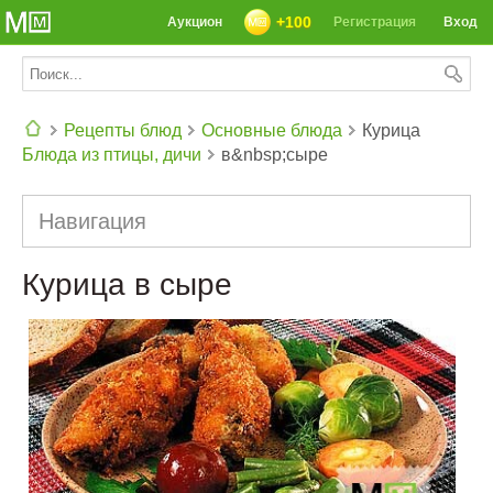
+100
Аукцион
Регистрация
Вход
Рецепты блюд
Основные блюда
Курица
Блюда из птицы, дичи
в&nbsp;сыре
СЕГОДНЯ: 39142 РЕЦЕПТА
Навигация
Курица в сыре