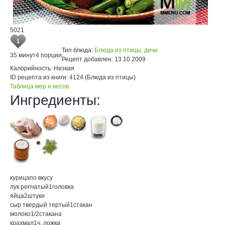
5021
1
Тип блюда:
Блюда из птицы, дичи
35 минут
4 порции
Рецепт добавлен:
13.10.2009
Калорийность:
Низкая
ID рецепта из книги:
4124 (Блюда из птицы)
Таблица мер и весов
Ингредиенты:
курица
по вкусу
лук репчатый
1
головка
яйца
2
штуки
сыр твердый тертый
1
стакан
молоко
1/2
стакана
крахмал
1
ч. ложка