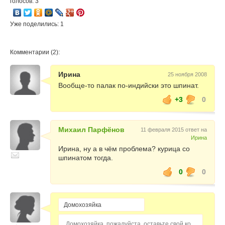
голосов: 3
Уже поделились: 1
Комментарии (2):
Ирина
25 ноября 2008
Вообще-то палак по-индийски это шпинат.
+3
0
Михаил Парфёнов
11 февраля 2015 ответ на
Ирина
Ирина, ну а в чём проблема? курица со
шпинатом тогда.
0
0
Домохозяйка, пожалуйста, оставьте свой комментарий...