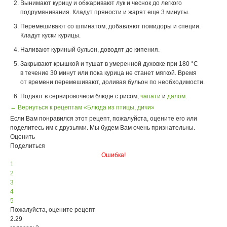
Вынимают курицу и обжаривают лук и чеснок до легкого
подрумянивания. Кладут пряности и жарят еще 3 минуты.
Перемешивают со шпинатом, добавляют помидоры и специи.
Кладут куски курицы.
Наливают куриный бульон, доводят до кипения.
Закрывают крышкой и тушат в умеренной духовке при 180 °С
в течение 30 минут или пока курица не станет мягкой. Время
от времени перемешивают, доливая бульон по необходимости.
Подают в сервировочном блюде с рисом,
чапати
и
далом
.
← Вернуться к рецептам «Блюда из птицы, дичи»
Если Вам понравился этот рецепт, пожалуйста, оцените его или
поделитесь им с друзьями. Мы будем Вам очень признательны.
Оценить
Поделиться
Ошибка!
1
2
3
4
5
Пожалуйста, оцените рецепт
2.29