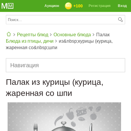
+100
Аукцион
Регистрация
Вход
Рецепты блюд
Основные блюда
Палак
Блюда из птицы, дичи
из&nbsp;курицы (курица,
СЕГОДНЯ: 39142 РЕЦЕПТА
жаренная со&nbsp;шпи
Навигация
Палак из курицы (курица,
жаренная со шпи