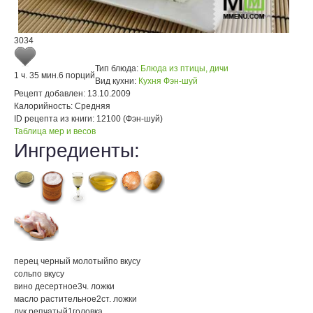
3034
Тип блюда:
Блюда из птицы, дичи
1 ч. 35 мин.
6 порций
Вид кухни:
Кухня Фэн-шуй
Рецепт добавлен:
13.10.2009
Калорийность:
Средняя
ID рецепта из книги:
12100 (Фэн-шуй)
Таблица мер и весов
Ингредиенты:
перец черный молотый
по вкусу
соль
по вкусу
вино десертное
3
ч. ложки
масло растительное
2
ст. ложки
лук репчатый
1
головка