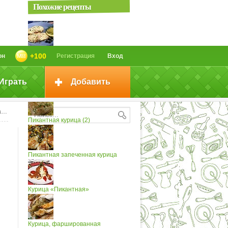
Похожие рецепты
Пикантная курица
+100
он
Регистрация
Вход
Играть
Добавить
Курица пикантная
м
Пикантная курица (2)
Пикантная запеченная курица
Курица «Пикантная»
Курица, фаршированная