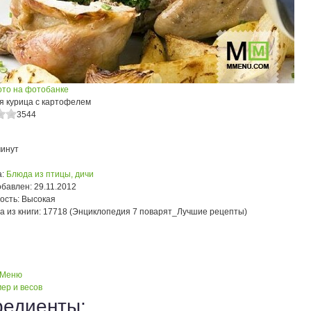
ото на фотобанке
я курица с картофелем
3544
минут
:
Блюда из птицы, дичи
обавлен:
29.11.2012
ость:
Высокая
а из книги:
17718 (Энциклопедия 7 поварят_Лучшие рецепты)
 Меню
ер и весов
редиенты: