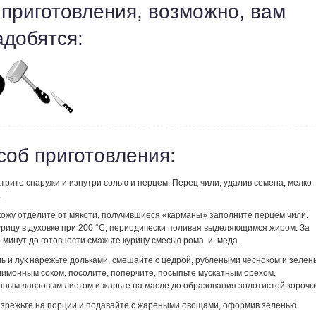
 приготовления, возможно, вам
адобятся:
соб приготовления:
трите снаружи и изнутри солью и перцем. Перец чили, удалив семена, мелко
.
кожу отделите от мякоти, получившиеся «карманы» заполните перцем чили.
урицу в духовке при 200 °С, периодически поливая выделяющимся жиром. За
 минут до готовности смажьте курицу смесью рома и меда.
ь и лук нарежьте дольками, смешайте с цедрой, рублеными чесноком и зелен
лимонным соком, посолите, поперчите, посыпьте мускатным орехом,
нным лавровым листом и жарьте на масле до образования золотистой корочки
азрежьте на порции и подавайте с жареными овощами, оформив зеленью.