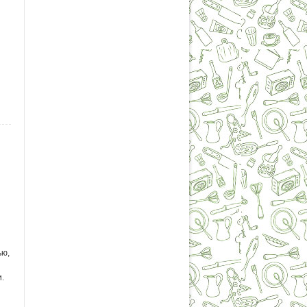
ью,
.