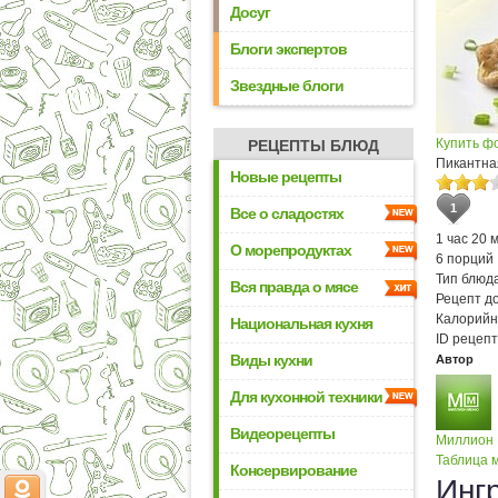
Досуг
Блоги экспертов
Звездные блоги
Купить ф
РЕЦЕПТЫ БЛЮД
Пикантна
Новые рецепты
1
Все о сладостях
1 час 20 
О морепродуктах
6 порций
Тип блюда
Вся правда о мясе
Рецепт д
Калорийн
Национальная кухня
ID рецепт
Виды кухни
Автор
Для кухонной техники
Видеорецепты
Миллион
Таблица м
Консервирование
Инг