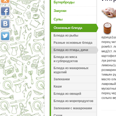
Бутерброды
Закуски
Супы
Основные блюда
Блюда из рыбы
курица
1
ш
перец чи
Разные основные блюда
ром
4
ст. 
Блюда из птицы, дичи
мед
2
ст. 
картофел
Блюда из мяса
лук репч
и субпродуктов
лимоны
1
Блюда из макаронных
розмарин
изделий
тимьян р
Запеканки
масло ол
лавровый
Каши
мускатны
перец че
Блюда из овощей
соль
по вк
Блюда из морепродуктов
Запеканки с макаронами
Суши