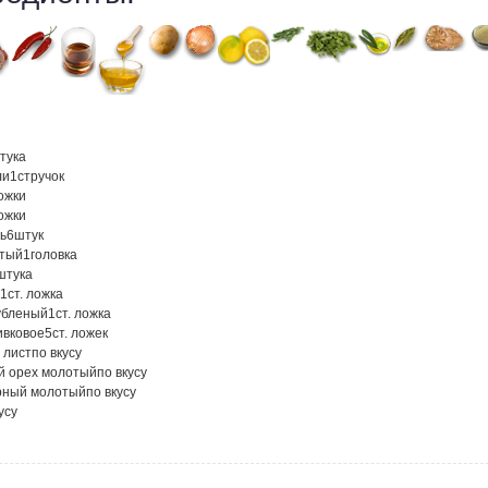
тука
ли
1
стручок
ложки
ложки
ь
6
штук
атый
1
головка
штука
1
ст. ложка
убленый
1
ст. ложка
ивковое
5
ст. ложек
 лист
по вкусу
й орех молотый
по вкусу
рный молотый
по вкусу
усу