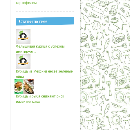
картофелем
Статьи по теме
Фальшивая курица с успехом
имитирует...
Курица из Мексики несет зеленые
яйца
Курица и рыба снижают риск
развития рака