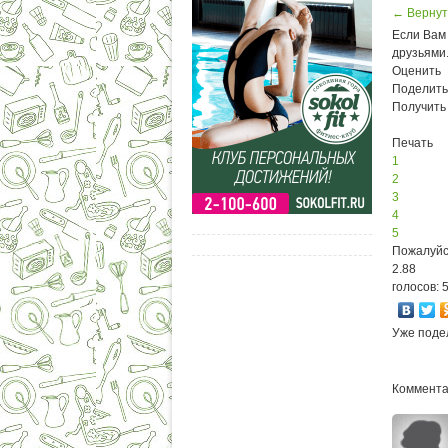
← Вернут
Если Вам 
друзьями
Оценить
Поделить
Получить
Печать
1
2
3
4
5
Пожалуйс
2.88
голосов: 
Уже поде
Коммента