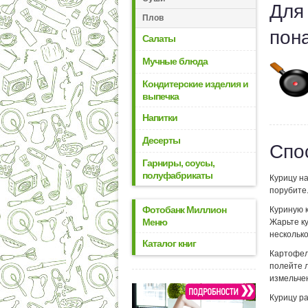
Для
Плов
пон
Салаты
Мучные блюда
Кондитерские изделия и
выпечка
Напитки
Десерты
Спо
Гарниры, соусы,
полуфабрикаты
Курицу на
порубите
Фотобанк Миллион
Куриную 
Меню
Жарьте к
несколько
Каталог книг
Картофел
полейте 
измельче
Курицу р