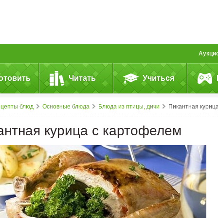
Аукци
отовить
Читать
Учиться
ецепты блюд
Основные блюда
Блюда из птицы, дичи
Пикантная курица с картофеле
антная курица с картофелем