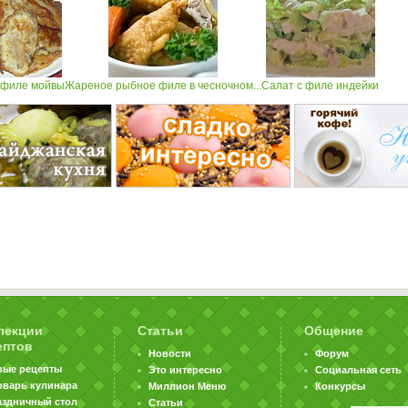
 филе мойвы
Жареное рыбное филе в чесночном...
Салат с филе индейки
лекции
Статьи
Общение
ептов
Новости
Форум
вые рецепты
Это интересно
Социальная сеть
оварь кулинара
Миллион Меню
Конкурсы
аздничный стол
Статьи