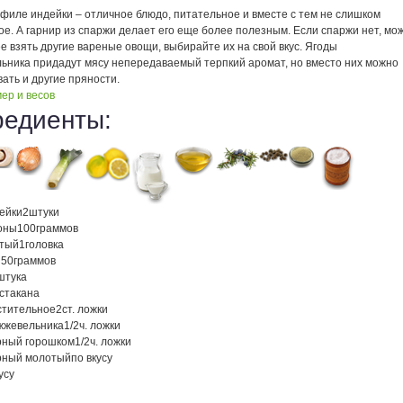
филе индейки – отличное блюдо, питательное и вместе с тем не слишком
е. А гарнир из спаржи делает его еще более полезным. Если спаржи нет, мо
е взять другие вареные овощи, выбирайте их на свой вкус. Ягоды
ьника придадут мясу непередаваемый терпкий аромат, но вместо них можно
ать и другие пряности.
ер и весов
редиенты:
ейки
2
штуки
оны
100
граммов
атый
1
головка
й
50
граммов
штука
стакана
стительное
2
ст. ложки
жжевельника
1/2
ч. ложки
рный горошком
1/2
ч. ложки
рный молотый
по вкусу
усу