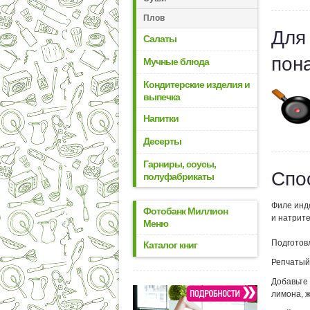
Плов
Для
Салаты
пон
Мучные блюда
Кондитерские изделия и
выпечка
Напитки
Десерты
Гарниры, соусы,
Спо
полуфабрикаты
Филе инд
Фотобанк Миллион
и натрите
Меню
Подготов
Каталог книг
Репчатый 
Добавьте
лимона, ж