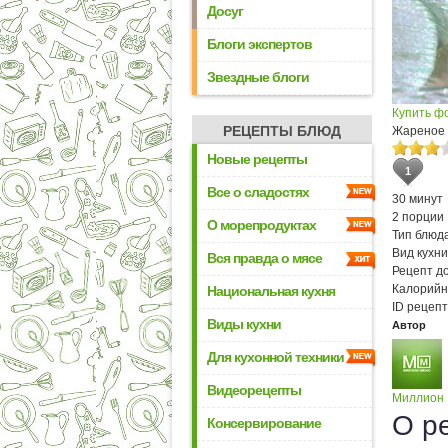
Досуг
Блоги экспертов
Звездные блоги
Купить ф
РЕЦЕПТЫ БЛЮД
Жареное 
Новые рецепты
1
Все о сладостях
30 минут
2 порции
О морепродуктах
Тип блюда
Вид кухни
Вся правда о мясе
Рецепт д
Калорийн
Национальная кухня
ID рецепт
Виды кухни
Автор
Для кухонной техники
Видеорецепты
Миллион
О р
Консервирование