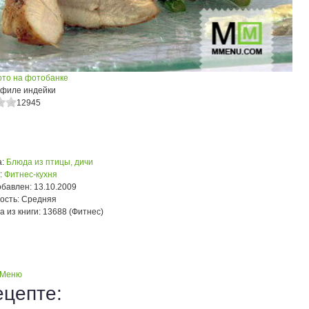
ото на фотобанке
филе индейки
12945
:
Блюда из птицы, дичи
:
Фитнес-кухня
обавлен:
13.10.2009
ость:
Средняя
а из книги:
13688 (Фитнес)
 Меню
ецепте: