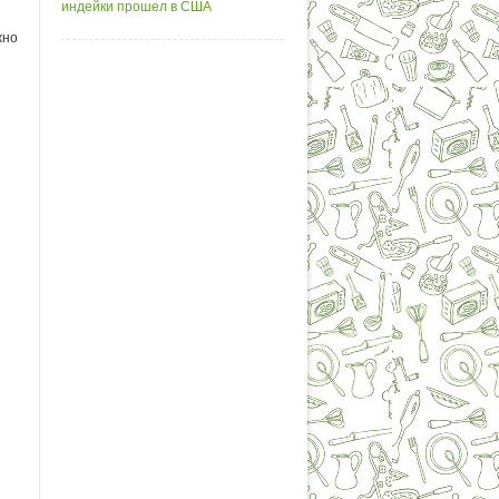
индейки прошел в США
жно