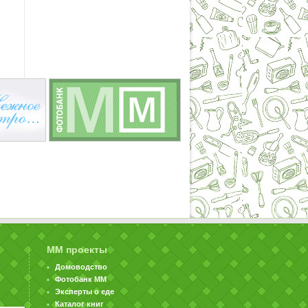
ММ проекты
Домоводство
Фотобанк ММ
Эксперты о еде
Каталог книг