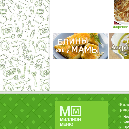
Жареное
Кол
рец
Но
Сл
Пр