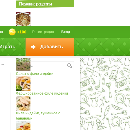
Похожие рецепты
Жареное филе мойвы
+100
он
Регистрация
Вход
Играть
Добавить
Жареное рыбное филе в
чесночном...
и
Салат с филе индейки
Фаршированное филе индейки
Филе индейки, тушенное с
бананами