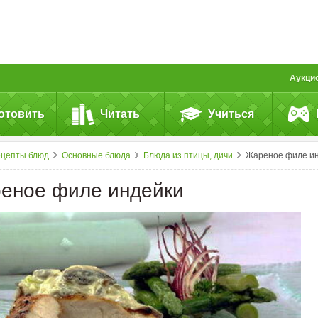
Аукци
отовить
Читать
Учиться
ецепты блюд
Основные блюда
Блюда из птицы, дичи
Жареное филе индейк
еное филе индейки