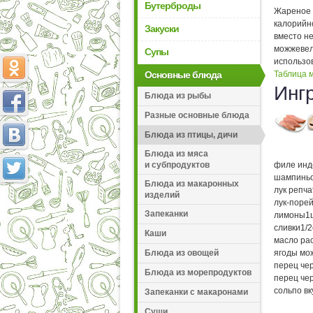
Бутерброды
Жареное 
калорийно
Закуски
вместо не
можжевел
Супы
использов
Основные блюда
Таблица м
Инг
Блюда из рыбы
Разные основные блюда
Блюда из птицы, дичи
Блюда из мяса
и субпродуктов
филе инд
шампинь
Блюда из макаронных
лук репч
изделий
лук-поре
Запеканки
лимоны
1
сливки
1/2
Каши
масло ра
Блюда из овощей
ягоды мо
перец че
Блюда из морепродуктов
перец че
соль
по вк
Запеканки с макаронами
Суши