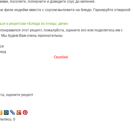
ивки, посолите, поперчите и доведите соус до кипения.
че филе индейки вместе с соусом выложите на блюдо. Гарнируйте отварной
ься к рецептам «Блюда из птицы, дичи»
понравился этот рецепт, пожалуйста, оцените его или поделитесь им с
. Мы будем Вам очень признательны.
ся
 код
Ошибка!
та, оцените рецепт
4
лились: 0