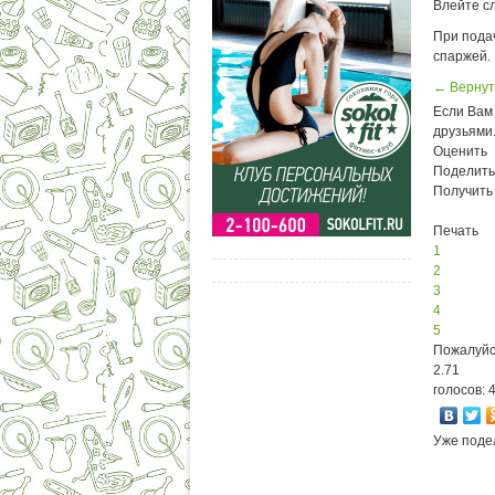
Влейте сл
При пода
спаржей.
← Вернут
Если Вам 
друзьями
Оценить
Поделить
Получить
Печать
1
2
3
4
5
Пожалуйс
2.71
голосов: 
Уже поде