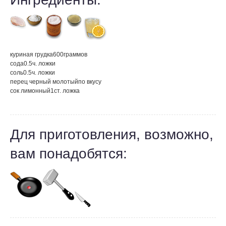
куриная грудка
600
граммов
сода
0.5
ч. ложки
соль
0.5
ч. ложки
перец черный молотый
по вкусу
сок лимонный
1
ст. ложка
Для приготовления, возможно,
вам понадобятся: