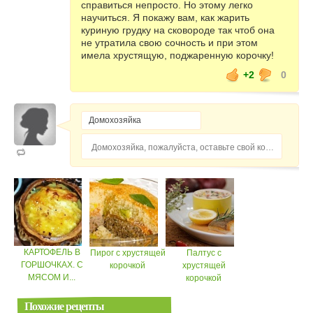
справиться непросто. Но этому легко
научиться. Я покажу вам, как жарить
куриную грудку на сковороде так чтоб она
не утратила свою сочность и при этом
имела хрустящую, поджаренную корочку!
+2
0
Домохозяйка, пожалуйста, оставьте свой комментарий...
КАРТОФЕЛЬ В
Пирог с хрустящей
Палтус с
ГОРШОЧКАХ. С
корочкой
хрустящей
МЯСОМ И...
корочкой
Похожие рецепты