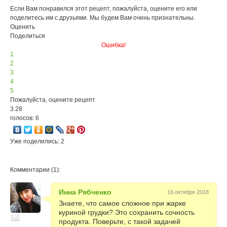
Если Вам понравился этот рецепт, пожалуйста, оцените его или
поделитесь им с друзьями. Мы будем Вам очень признательны.
Оценить
Поделиться
Ошибка!
1
2
3
4
5
Пожалуйста, оцените рецепт
3.28
голосов: 6
Уже поделились: 2
Комментарии (1):
Инна Рябченко
16 октября 2018
Знаете, что самое сложное при жарке
куриной грудки? Это сохранить сочность
продукта. Поверьте, с такой задачей