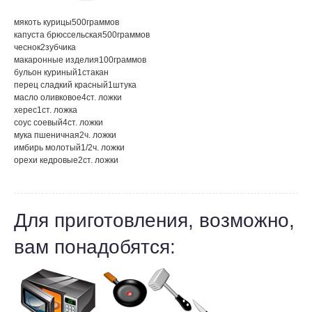
мякоть курицы
500
граммов
капуста брюссельская
500
граммов
чеснок
2
зубчика
макаронные изделия
100
граммов
бульон куриный
1
стакан
перец сладкий красный
1
штука
масло оливковое
4
ст. ложки
херес
1
ст. ложка
соус соевый
4
ст. ложки
мука пшеничная
2
ч. ложки
имбирь молотый
1/2
ч. ложки
орехи кедровые
2
ст. ложки
Для приготовления, возможно,
вам понадобятся: