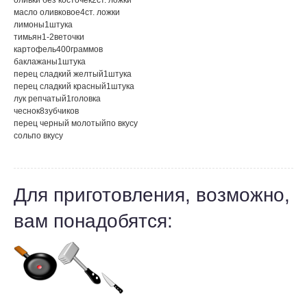
оливки без косточек
2
ст. ложки
масло оливковое
4
ст. ложки
лимоны
1
штука
тимьян
1-2
веточки
картофель
400
граммов
баклажаны
1
штука
перец сладкий желтый
1
штука
перец сладкий красный
1
штука
лук репчатый
1
головка
чеснок
8
зубчиков
перец черный молотый
по вкусу
соль
по вкусу
Для приготовления, возможно,
вам понадобятся: