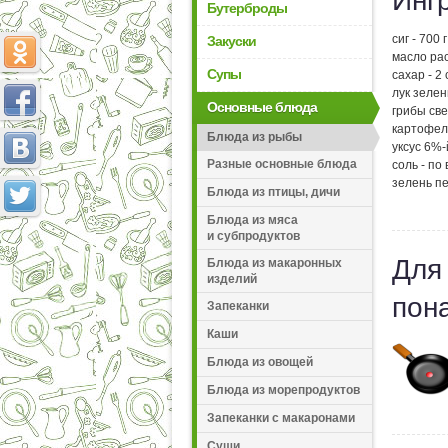
Инг
Бутерброды
сиг - 700 г
Закуски
масло рас
Супы
сахар - 2 
лук зелен
Основные блюда
грибы све
картофель
Блюда из рыбы
уксус 6%-й
Разные основные блюда
соль - по 
зелень п
Блюда из птицы, дичи
Блюда из мяса
и субпродуктов
Для
Блюда из макаронных
изделий
пон
Запеканки
Каши
Блюда из овощей
Блюда из морепродуктов
Запеканки с макаронами
Суши