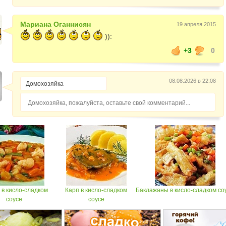
Мариана Оганнисян
19 апреля 2015
)):
+3
0
08.08.2026 в 22:08
Домохозяйка, пожалуйста, оставьте свой комментарий...
в кисло-сладком
Карп в кисло-сладком
Баклажаны в кисло-сладком со
соусе
соусе