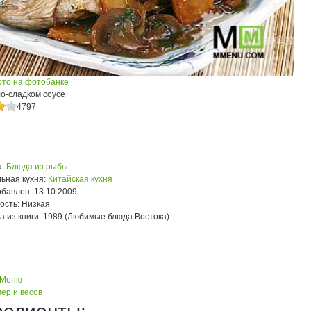
ото на фотобанке
ло-сладком соусе
4797
:
Блюда из рыбы
ьная кухня:
Китайская кухня
обавлен:
13.10.2009
ость:
Низкая
а из книги:
1989 (Любимые блюда Востока)
 Меню
ер и весов