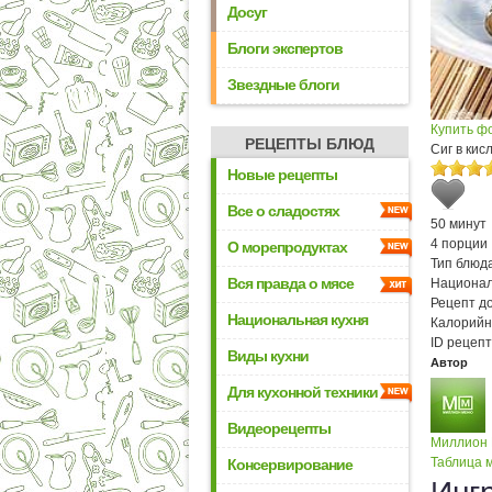
Досуг
Блоги экспертов
Звездные блоги
Купить ф
РЕЦЕПТЫ БЛЮД
Сиг в кис
Новые рецепты
Все о сладостях
50 минут
4 порции
О морепродуктах
Тип блюда
Вся правда о мясе
Национал
Рецепт д
Национальная кухня
Калорийн
ID рецепт
Виды кухни
Автор
Для кухонной техники
Видеорецепты
Миллион
Таблица м
Консервирование