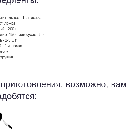
редиенты:
тительное - 1 ст. ложка
ст. ложки
ый - 200 г
жие -150 г или сухие - 50 г
 - 2-3 шт.
 - 1 ч. ложка
вкусу
етрушки
 приготовления, возможно, вам
адобятся: