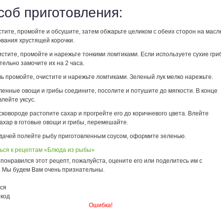
соб приготовления:
тите, промойте и обсушите, затем обжарьте целиком с обеих сторон на масл
ования хрустящей корочки.
стите, промойте и нарежьте тонкими ломтиками. Если используете сухие гри
ельно замочите их на 2 часа.
ь промойте, очистите и нарежьте ломтиками. Зеленый лук мелко нарежьте.
енные овощи и грибы соедините, посолите и потушите до мягкости. В конце
лейте уксус.
сковороде растопите сахар и прогрейте его до коричневого цвета. Влейте
ахар в готовые овощи и грибы, перемешайте.
дачей полейте рыбу приготовленным соусом, оформите зеленью.
ься к рецептам «Блюда из рыбы»
понравился этот рецепт, пожалуйста, оцените его или поделитесь им с
. Мы будем Вам очень признательны.
ся
 код
Ошибка!