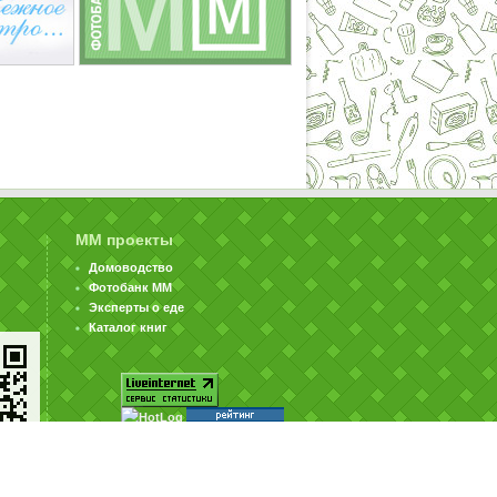
ММ проекты
Домоводство
Фотобанк ММ
Эксперты о еде
Каталог книг
© ООО «Издательство «Миллион Меню» 2002