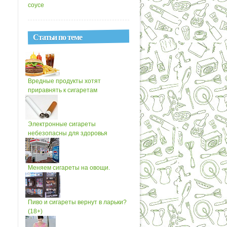
соусе
Статьи по теме
Вредные продукты хотят
приравнять к сигаретам
Электронные сигареты
небезопасны для здоровья
Меняем сигареты на овощи.
Пиво и сигареты вернут в ларьки?
(18+)