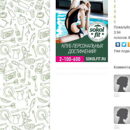
1
2
3
4
5
Пожалуйс
3.94
голосов: 
Уже поде
Комментар