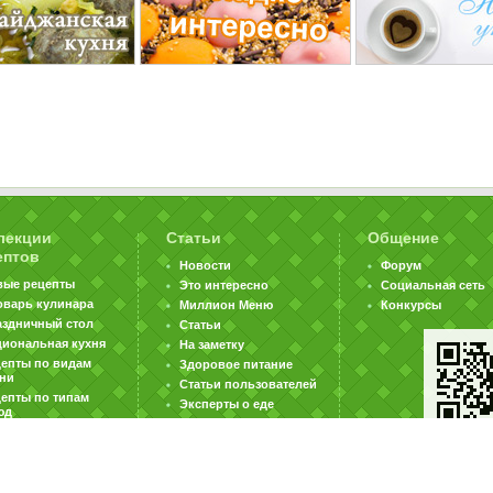
лекции
Статьи
Общение
ептов
Новости
Форум
вые рецепты
Это интересно
Социальная сеть
оварь кулинара
Миллион Меню
Конкурсы
аздничный стол
Статьи
циональная кухня
На заметку
цепты по видам
Здоровое питание
хни
Статьи пользователей
епты по типам
Эксперты о еде
юд
|
|
|
ратная связь
Карта сайта
Реклама на сайте
Вакансии