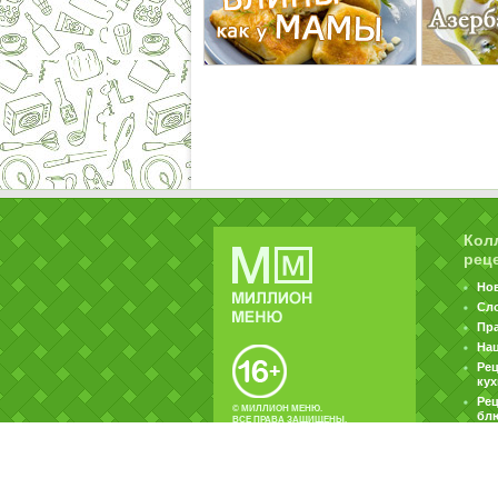
Кол
рец
Но
Сл
Пр
На
Ре
ку
Рец
© МИЛЛИОН МЕНЮ.
бл
ВСЕ ПРАВА ЗАЩИЩЕНЫ.
|
|
Контакты
Пользовательское соглашение
Об