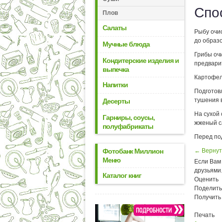
Спо
Плов
Салаты
Рыбу очис
до образ
Мучные блюда
Грибы очи
Кондитерские изделия и
предварит
выпечка
Картофел
Напитки
Подготовл
тушения в
Десерты
На сухой 
Гарниры, соусы,
жженый с
полуфабрикаты
Перед по
Фотобанк Миллион
← Вернут
Меню
Если Вам 
друзьями
Каталог книг
Оценить
Поделить
Получить
Печать