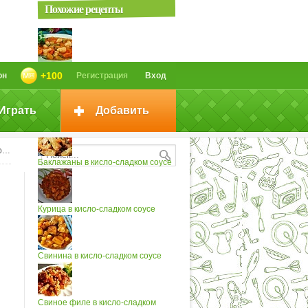
Похожие рецепты
Овощи в кисло-сладком соусе
+100
он
Регистрация
Вход
Играть
Добавить
Карп в кисло-сладком соусе
е
Баклажаны в кисло-сладком соусе
Курица в кисло-сладком соусе
Свинина в кисло-сладком соусе
Свиное филе в кисло-сладком