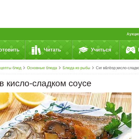
Аукци
отовить
Читать
Учиться
ецепты блюд
Основные блюда
Блюда из рыбы
Сиг в&nbsp;кисло-сладком соус
 в кисло-сладком соусе