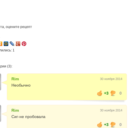
та, оцените рецепт
8
лились: 1
ии (3):
Rim
30 ноября 2014
Необычно
+3
0
Rim
30 ноября 2014
Сиг-не пробовала
+3
0