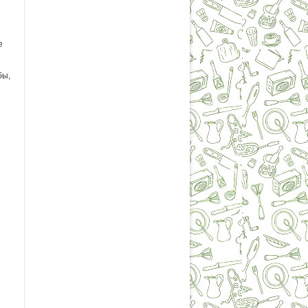
е
бы,