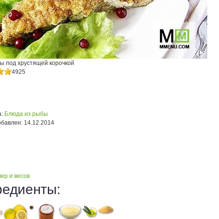
ы под хрустящей корочкой
4925
:
Блюда из рыбы
обавлен:
14.12.2014
ер и весов
редиенты: