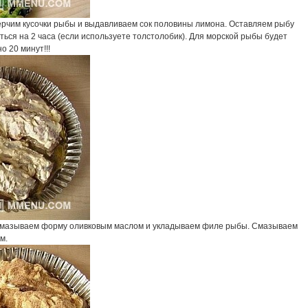
ерчим кусочки рыбы и выдавливаем сок половины лимона. Оставляем рыбу
ься на 2 часа (если используете толстолобик). Для морской рыбы будет
о 20 минут!!!
мазываем форму оливковым маслом и укладываем филе рыбы. Смазываем
м.