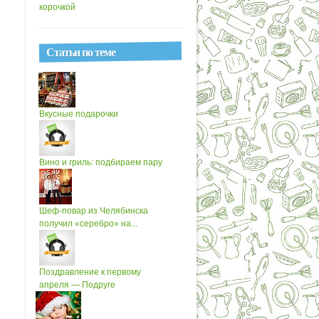
корочкой
Статьи по теме
Вкусные подарочки
Вино и гриль: подбираем пару
Шеф-повар из Челябинска
получил «серебро» на...
Поздравление к первому
апреля — Подруге