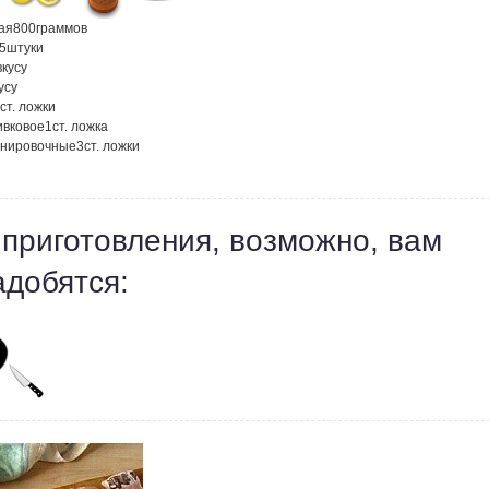
ая
800
граммов
.5
штуки
вкусу
усу
ст. ложки
ивковое
1
ст. ложка
анировочные
3
ст. ложки
 приготовления, возможно, вам
адобятся: