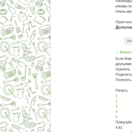
Расклады
клюквы (п
Очень вку
Приятного
Дополн
ры
← Вернут
Если Вам 
друзьями
Оценить
Поделить
Получить
Печать
1
2
3
4
5
Пожалуйс
4.81