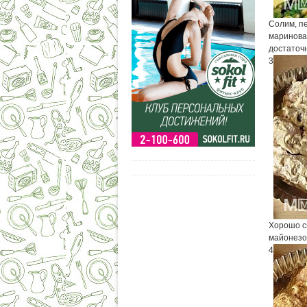
Солим, п
мариноват
достаточн
3
Хорошо с
майонезо
4