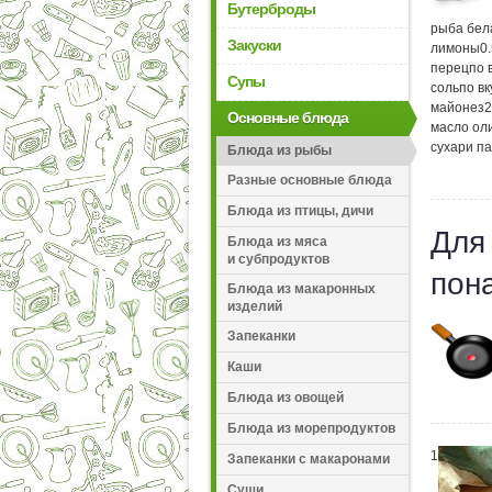
Бутерброды
рыба бел
Закуски
лимоны
0
перец
по 
Супы
соль
по вк
майонез
2
Основные блюда
масло ол
сухари п
Блюда из рыбы
Разные основные блюда
Блюда из птицы, дичи
Для
Блюда из мяса
и субпродуктов
пон
Блюда из макаронных
изделий
Запеканки
Каши
Блюда из овощей
Блюда из морепродуктов
1
Запеканки с макаронами
Суши