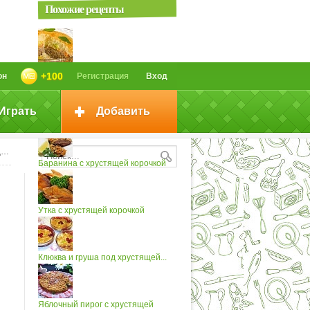
Похожие рецепты
Пирог с хрустящей корочкой
+100
он
Регистрация
Вход
Играть
Добавить
Палтус с хрустящей корочкой
й
Баранина с хрустящей корочкой
Утка с хрустящей корочкой
Клюква и груша под хрустящей...
Яблочный пирог с хрустящей