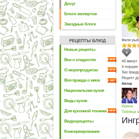
Досуг
Блоги экспертов
Звездные блоги
Филе рыб
РЕЦЕПТЫ БЛЮД
Новые рецепты
4
Все о сладостях
40 минут
4 порции
О морепродуктах
Тип блюда
Рецепт д
Вся правда о мясе
Автор
Национальная кухня
Виды кухни
Ирина
Для кухонной техники
Таблица м
Инг
Видеорецепты
Консервирование