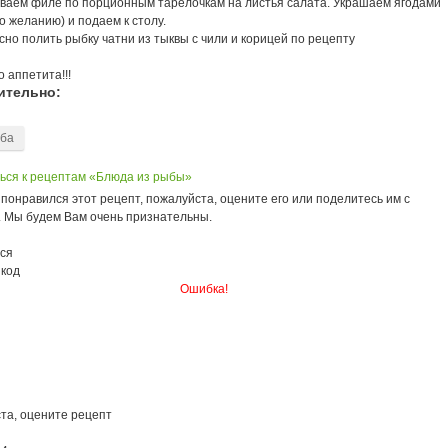
ваем филе по порционным тарелочкам на листья салата. Украшаем ягодами
о желанию) и подаем к столу.
сно полить рыбку чатни из тыквы с чили и корицей по рецепту
 аппетита!!!
ительно:
ба
ься к рецептам «Блюда из рыбы»
понравился этот рецепт, пожалуйста, оцените его или поделитесь им с
. Мы будем Вам очень признательны.
ся
 код
Ошибка!
та, оцените рецепт