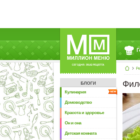
Г
СЕГОДНЯ: 39142 РЕЦЕПТА
Р
Фил
БЛОГИ
Кулинария
Домоводство
Красота и здоровье
Он и она
Детская комната