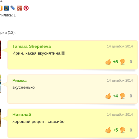
14
лились: 1
рии (12):
Tamara Shepeleva
14 декабря 2014
Ирин. какая вкуснятина!!!!
+5
0
Римма
14 декабря 2014
вкусненько
+4
0
Николай
14 декабря 2014
хороший рецепт. спасибо
+5
0