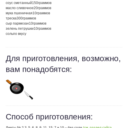
соус сметанный
150
граммов
масло сливочное
20
граммов
мука пшеничная
10
граммов
треска
300
граммов
сыр пармезан
10
граммов
зелень петрушки
10
граммов
соль
по вкусу
Для приготовления, возможно,
вам понадобятся:
Способ приготовления:
Диеты № 2,3, 5, 6, 8, 9, 11, 15; 7 и 10 – без соли
(см. раздел сайта