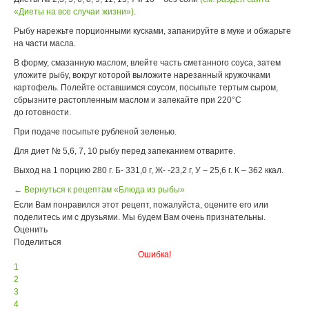
«Диеты на все случаи жизни»)
.
Рыбу нарежьте порционными кусками, запанируйте в муке и обжарьте
на части масла.
В форму, смазанную маслом, влейте часть сметанного соуса, затем
уложите рыбу, вокруг которой выложите нарезанный кружочками
картофель. Полейте оставшимся соусом, посыпьте тертым сыром,
сбрызните растопленным маслом и запекайте при 220°С
до готовности.
При подаче посыпьте рубленой зеленью.
Для диет № 5,6, 7, 10 рыбу перед запеканием отварите.
Выход на 1 порцию 280 г. Б- 331,0 г, Ж- -23,2 г, У – 25,6 г. К – 362 ккал.
← Вернуться к рецептам «Блюда из рыбы»
Если Вам понравился этот рецепт, пожалуйста, оцените его или
поделитесь им с друзьями. Мы будем Вам очень признательны.
Оценить
Поделиться
Ошибка!
1
2
3
4